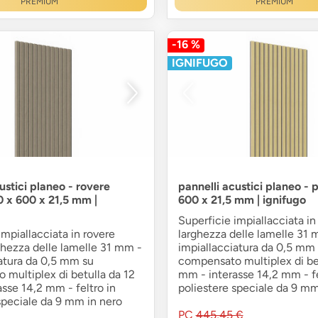
PREMIUM
PREMIUM
-16 %
IGNIFUGO
ustici planeo - rovere
pannelli acustici planeo - 
0 x 600 x 21,5 mm |
600 x 21,5 mm | ignifugo
Superficie impiallacciata in
impiallacciata in rovere
larghezza delle lamelle 31 
rghezza delle lamelle 31 mm -
impiallacciatura da 0,5 mm
atura da 0,5 mm su
compensato multiplex di be
multiplex di betulla da 12
mm - interasse 14,2 mm - fe
sse 14,2 mm - feltro in
poliestere speciale da 9 mm
speciale da 9 mm in nero
PC
445,45 €