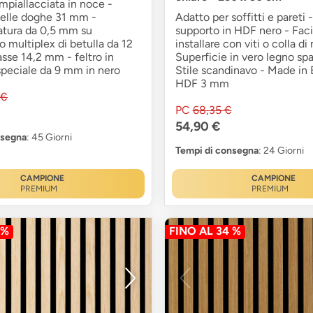
impiallacciata in noce -
delle doghe 31 mm -
Adatto per soffitti e pareti
atura da 0,5 mm su
supporto in HDF nero - Faci
multiplex di betulla da 12
installare con viti o colla d
sse 14,2 mm - feltro in
Superficie in vero legno sp
speciale da 9 mm in nero
Stile scandinavo - Made in 
HDF 3 mm
 €
PC
68,35 €
54,90 €
nsegna
: 45 Giorni
Tempi di consegna
: 24 Giorni
CAMPIONE
CAMPIONE
PREMIUM
PREMIUM
 %
FINO AL 34 %