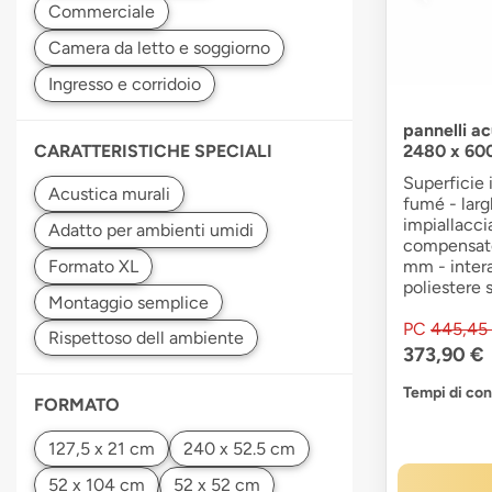
pannelli ac
CARATTERISTICHE SPECIALI
2480 x 600
Superficie 
fumé - larg
impiallacci
compensato 
mm - intera
poliestere 
PC
445,45
373,90 €
Tempi di co
FORMATO