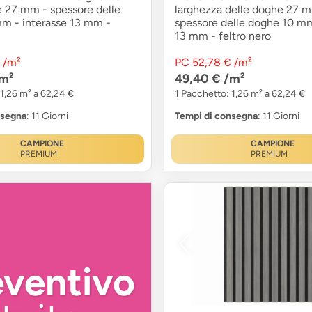
e 27 mm - spessore delle
larghezza delle doghe 27 
m - interasse 13 mm -
spessore delle doghe 10 mm
13 mm - feltro nero
/m²
PC
52,78 €
/m²
m²
49,40 €
/m²
 1,26 m² a 62,24 €
1 Pacchetto: 1,26 m² a 62,24 €
nsegna
: 11 Giorni
Tempi di consegna
: 11 Giorni
CAMPIONE
CAMPIONE
PREMIUM
PREMIUM
eventivo