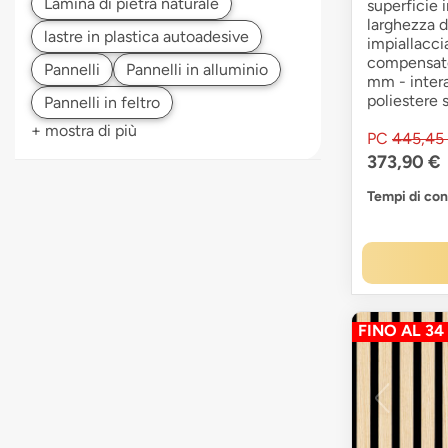
superficie 
larghezza 
impiallacci
compensato 
mm - intera
poliestere 
+ mostra di più
PC
445,45
373,90 €
Tempi di co
FINO AL 34