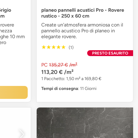
Grigio
planeo pannelli acustici Pro - Rovere
mm
rustico - 250 x 60 cm
 rovere
Create un'atmosfera armoniosa con il
ghezza
pannello acustico Pro di planeo in
oghe 10 mm
elegante rovere.
ero
★★★★★
★★★★★
(1)
PRESTO ESAURITO
PC
135,27 €
/m²
113,20 €
/m²
1 Pacchetto: 1,50 m² a 169,80 €
Tempi di consegna
: 11 Giorni