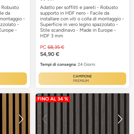
 - Robusto
Adatto per soffitti e pareti - Robusto
le da
supporto in HDF nero - Facile da
i montaggio -
installare con viti o colla di montaggio -
azzolato -
Superficie in vero legno spazzolato -
Europe -
Stile scandinavo - Made in Europe -
HDF 3 mm
PC
68,35 €
54,90 €
Tempi di consegna
: 24 Giorni
CAMPIONE
PREMIUM
FINO AL 34 %