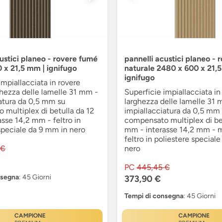
ustici planeo - rovere fumé
pannelli acustici planeo - 
 x 21,5 mm | ignifugo
naturale 2480 x 600 x 21,
ignifugo
impiallacciata in rovere
hezza delle lamelle 31 mm -
Superficie impiallacciata in
atura da 0,5 mm su
larghezza delle lamelle 31 
multiplex di betulla da 12
impiallacciatura da 0,5 mm
sse 14,2 mm - feltro in
compensato multiplex di be
speciale da 9 mm in nero
mm - interasse 14,2 mm - m
feltro in poliestere special
 €
nero
PC
445,45 €
nsegna
: 45 Giorni
373,90 €
Tempi di consegna
: 45 Giorni
CAMPIONE
CAMPIONE