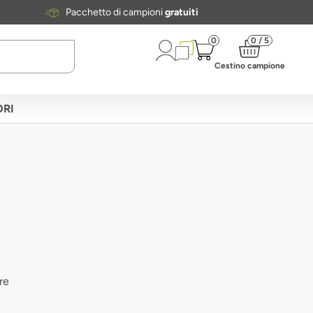
Pacchetto di campioni
gratuiti
0
0 / 5
Cestino campione
RI
re