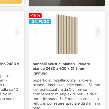
-16 %
IGNIFUGO
pino 2480 x
pannelli acustici planeo - rovere
bianco 2480 x 600 x 21,5 mm |
ignifugo
 pino -
mm -
Superficie impiallacciata in rovere
 su
bianco - larghezza delle lamelle 31 mm
tulla da 12
- impiallacciatura da 0,5 mm su
ltro in
compensato multiplex di betulla da 12
 in nero
mm - interasse 14,2 mm - materiale in
feltro in poliestere speciale da 9 mm in
nero