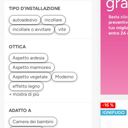
gra
TIPO D'INSTALLAZIONE
Basta cli
preventiv
tuo
migli
entro 24 
OTTICA
+ mostra di più
-16 %
ADATTO A
IGNIFUGO