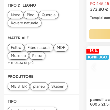
PC
445,45
TIPO DI LEGNO
373,90 €
Tempi di co
MATERIALE
-16 %
IGNIFUGO
+ mostra di più
PRODUTTORE
pannelli a
TIPO
600 x 21,5