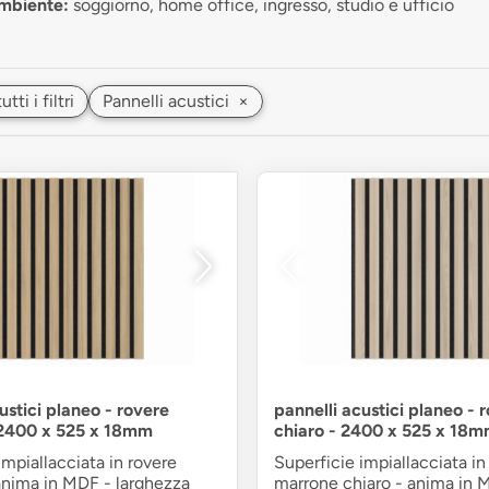
ambiente:
soggiorno, home office, ingresso, studio e ufficio
ti i filtri
Pannelli acustici
×
ustici planeo - rovere
pannelli acustici planeo - 
 2400 x 525 x 18mm
chiaro - 2400 x 525 x 18
impiallacciata in rovere
Superficie impiallacciata in
anima in MDF - larghezza
marrone chiaro - anima in 