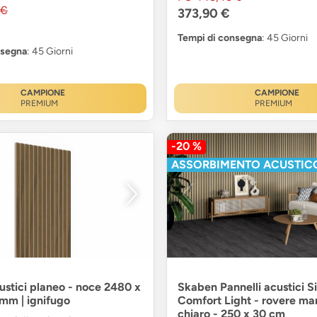
 €
373,90 €
Tempi di consegna
: 45 Giorni
nsegna
: 45 Giorni
CAMPIONE
CAMPIONE
PREMIUM
PREMIUM
-20 %
ASSORBIMENTO ACUSTIC
custici planeo - noce 2480 x
Skaben Pannelli acustici S
 mm | ignifugo
Comfort Light - rovere ma
chiaro - 250 x 30 cm