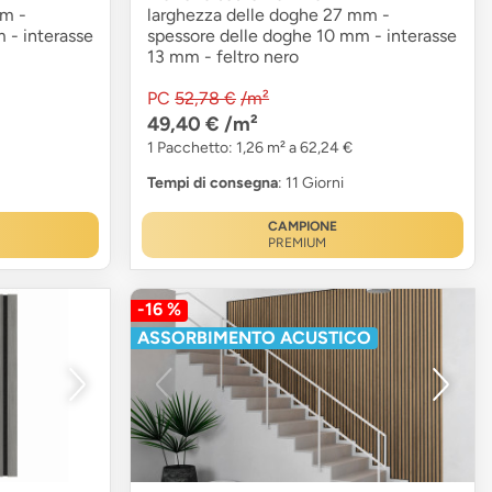
mm -
larghezza delle doghe 27 mm -
 - interasse
spessore delle doghe 10 mm - interasse
13 mm - feltro nero
PC
52,78 €
/m²
49,40 €
/m²
1 Pacchetto: 1,26 m² a 62,24 €
Tempi di consegna
: 11 Giorni
CAMPIONE
PREMIUM
-16 %
ASSORBIMENTO ACUSTICO