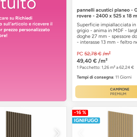
tuito
pannelli acustici planeo - 
rovere - 2400 x 525 x 18 
ccare su
Richiedi
o
sull’articolo e ricevere il
Superficie impiallacciata in
or prezzo personalizzato
grigio - anima in MDF - lar
ore!
doghe 27 mm - spessore d
- interasse 13 mm - feltro n
PC
52,78 €
/m²
49,40 €
/m²
1 Pacchetto: 1,26 m² a 62,24 €
Tempi di consegna
: 11 Giorni
CAMPIONE
PREMIUM
-16 %
IGNIFUGO