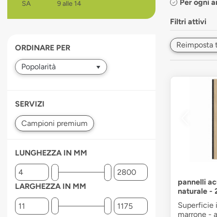
Per ogni 
SA
9 alle 14
devices
users
Filtri attivi
can
use
Reimposta tut
ORDINARE PER
touch
and
swipe
gestures.
SERVIZI
LUNGHEZZA IN MM
pannelli ac
LARGHEZZA IN MM
naturale -
Superficie 
marrone - 