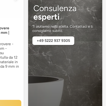
Consulenza
esperti
Ti aiutiamo nella scelta. Contattaci e ti
rovere
consigliamo subito.
5 mm |
+49 5222 937 9305
 rovere -
mm -
 su
tulla da 12
ateriale in
e da 9 mm in