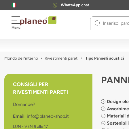
WhatsApp
chat
Use
Menu
up
and
down
arrows
to
Mondo dell'interno
Rivestimenti pareti
Tipo Pannelli acustici
select
available
result.
PANN
Press
CONSIGLI PER
enter
RIVESTIMENTI PARETI
to
go
Design ele
Domande?
to
Assorbime
selected
Materiali d
Email
: info@planeo-shop.it
search
result.
Sostenibili
LUN - VEN
9 alle 17
Touch