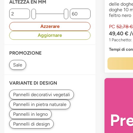
ALTEZZA EN MM
delle dogh
doghe 10 m
feltro nero
Azzerare
PC
52,78 €
49,40 €
/
Aggiornare
1 Pacchetto:
Tempi di co
PROMOZIONE
VARIANTE DI DESIGN
Pr