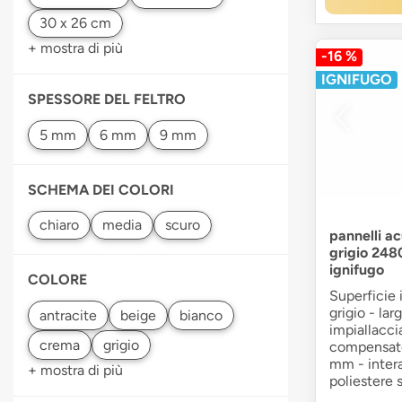
+ mostra di più
-16 %
IGNIFUGO
SPESSORE DEL FELTRO
SCHEMA DEI COLORI
pannelli ac
grigio 248
ignifugo
COLORE
Superficie 
grigio - la
impiallacci
compensato 
mm - intera
+ mostra di più
poliestere 