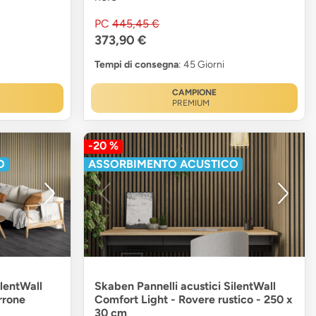
PC
445,45 €
373,90 €
Tempi di consegna
: 45 Giorni
CAMPIONE
PREMIUM
-20 %
O
ASSORBIMENTO ACUSTICO
ilentWall
Skaben Pannelli acustici SilentWall
rrone
Comfort Light - Rovere rustico - 250 x
30 cm