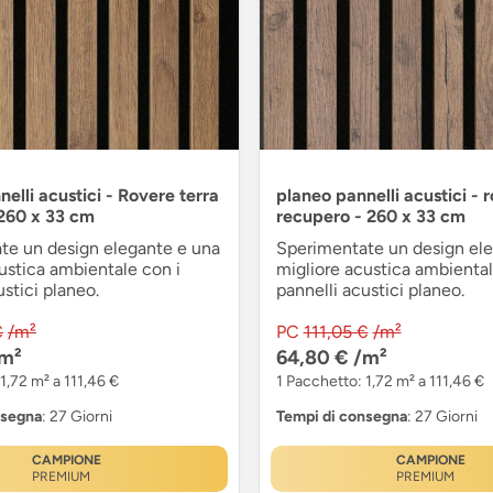
elli acustici - Rovere terra
planeo pannelli acustici - 
260 x 33 cm
recupero - 260 x 33 cm
te un design elegante e una
Sperimentate un design ele
ustica ambientale con i
migliore acustica ambiental
ustici planeo.
pannelli acustici planeo.
€
/m²
PC
111,05 €
/m²
m²
64,80 €
/m²
1,72 m² a 111,46 €
1 Pacchetto: 1,72 m² a 111,46 €
nsegna
: 27 Giorni
Tempi di consegna
: 27 Giorni
CAMPIONE
CAMPIONE
PREMIUM
PREMIUM