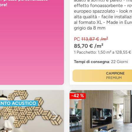
ore!
effetto fonoassorbente - ro
europeo spazzolato - look 
alta qualità - facile installa
al formato XL - Made in Euro
grigio da 8 mm
PC
113,87 €
/m²
85,70 €
/m²
1 Pacchetto: 1,50 m² a 128,55 €
Tempi di consegna
: 22 Giorni
CAMPIONE
PREMIUM
-42 %
ENTO ACUSTICO