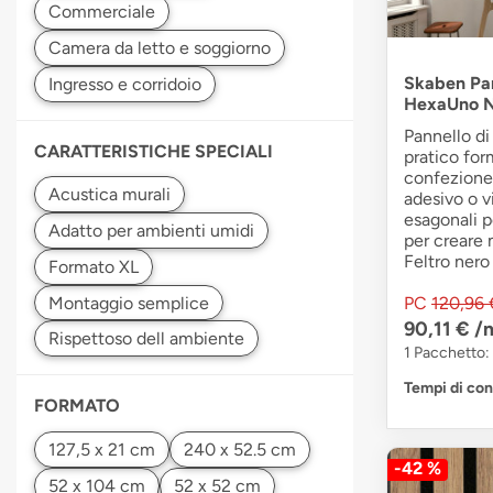
Skaben Pann
HexaUno N
Pannello di
CARATTERISTICHE SPECIALI
pratico for
confezione 
adesivo o vi
esagonali 
per creare 
Feltro ner
PC
120,96 
90,11 €
/
1 Pacchetto:
Tempi di co
FORMATO
-42 %