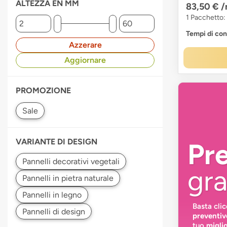
ALTEZZA EN MM
83,50 €
/
1 Pacchetto:
Tempi di co
Azzerare
Aggiornare
PROMOZIONE
VARIANTE DI DESIGN
Pr
gra
Basta cli
preventiv
tuo
migli