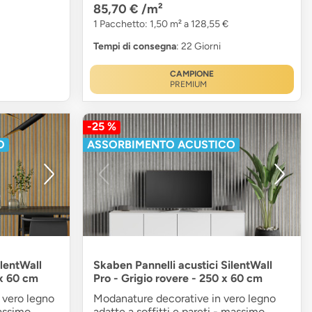
85,70 €
/m²
1 Pacchetto: 1,50 m² a 128,55 €
Tempi di consegna
: 22 Giorni
CAMPIONE
PREMIUM
-25 %
O
ASSORBIMENTO ACUSTICO
ilentWall
Skaben Pannelli acustici SilentWall
 x 60 cm
Pro - Grigio rovere - 250 x 60 cm
n vero legno
Modanature decorative in vero legno
massimo
adatte a soffitti e pareti - massimo