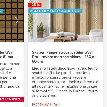
-25 %
O
ASSORBIMENTO ACUSTICO
ilentWall
Skaben Pannelli acustici SilentWall
 x 61 cm
Pro - rovere marrone chiaro - 250 x
60 cm
nte - rovere
adatto a
Eleganti listelli decorativi in vero legno
ondati e
adatti a soffitti e pareti - massimo
ne per una
effetto fonoassorbente - rovere
o per
europeo spazzolato - look moderno e di
ltro nero da
alta qualità - facile installazione grazie
al formato XL - Made in Europe - feltro
grigio da 8 mm
TO ESAURITO
PC
113,87 €
/m²