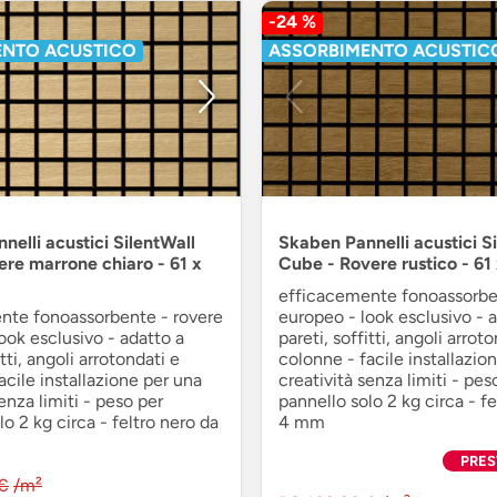
-24 %
ENTO ACUSTICO
ASSORBIMENTO ACUSTIC
elli acustici SilentWall
Skaben Pannelli acustici S
ere marrone chiaro - 61 x
Cube - Rovere rustico - 61
efficacemente fonoassorbe
nte fonoassorbente - rovere
europeo - look esclusivo - 
ook esclusivo - adatto a
pareti, soffitti, angoli arrot
itti, angoli arrotondati e
colonne - facile installazio
acile installazione per una
creatività senza limiti - pes
enza limiti - peso per
pannello solo 2 kg circa - fe
lo 2 kg circa - feltro nero da
4 mm
PRES
€
/m²