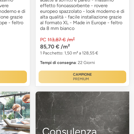
vere
effetto fonoassorbente - rovere
moderno e di
europeo spazzolato - look moderno e di
zione grazie
alta qualità - facile installazione grazie
pe - feltro
al formato XL - Made in Europe - feltro
da 8 mm bianco
PC
113,87 €
/m²
85,70 €
/m²
1 Pacchetto: 1,50 m² a 128,55 €
Tempi di consegna
: 22 Giorni
CAMPIONE
PREMIUM
Consulenza