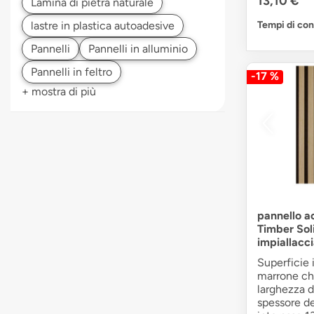
13,10 €
Tempi di co
-17 %
+ mostra di più
pannello a
Timber Sol
impiallacci
Superficie 
marrone ch
larghezza 
spessore d