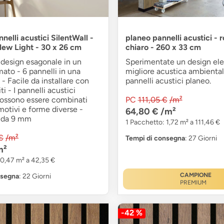
elli acustici SilentWall -
planeo pannelli acustici - 
ew Light - 30 x 26 cm
chiaro - 260 x 33 cm
 design esagonale in un
Sperimentate un design ele
mato - 6 pannelli in una
migliore acustica ambiental
- Facile da installare con
pannelli acustici planeo.
ti - I pannelli acustici
possono essere combinati
PC
111,05 €
/m²
motivi e forme diverse -
64,80 €
/m²
o da 9 mm
1 Pacchetto: 1,72 m² a 111,46 €
€
/m²
Tempi di consegna
: 27 Giorni
m²
 0,47 m² a 42,35 €
CAMPIONE
nsegna
: 22 Giorni
PREMIUM
-42 %