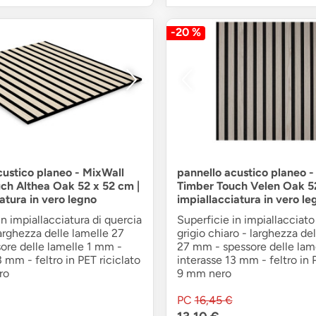
-20 %
custico planeo - MixWall
pannello acustico planeo -
ch Althea Oak 52 x 52 cm |
Timber Touch Velen Oak 52
atura in vero legno
impiallacciatura in vero le
in impiallacciatura di quercia
Superficie in impiallacciato
larghezza delle lamelle 27
grigio chiaro - larghezza de
ore delle lamelle 1 mm -
27 mm - spessore delle lam
3 mm - feltro in PET riciclato
interasse 13 mm - feltro in 
ro
9 mm nero
PC
16,45 €