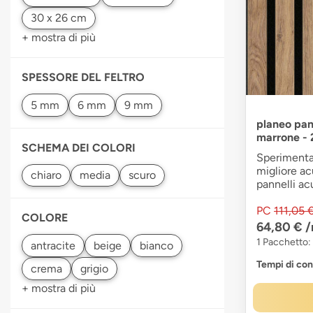
+ mostra di più
SPESSORE DEL FELTRO
planeo pann
marrone - 
SCHEMA DEI COLORI
Sperimenta
migliore ac
pannelli ac
PC
111,05 
COLORE
64,80 €
/
1 Pacchetto: 
Tempi di co
+ mostra di più