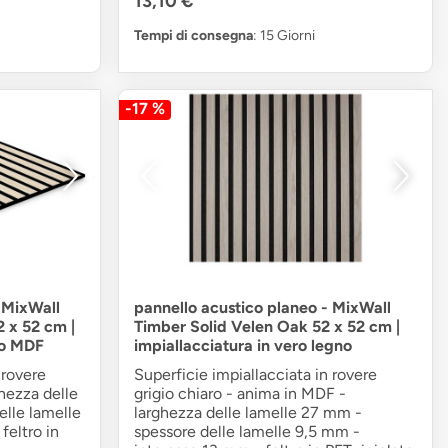
13,10 €
Tempi di consegna
: 15 Giorni
-17 %
 MixWall
pannello acustico planeo - MixWall
 x 52 cm |
Timber Solid Velen Oak 52 x 52 cm |
no MDF
impiallacciatura in vero legno
 rovere
Superficie impiallacciata in rovere
hezza delle
grigio chiaro - anima in MDF -
elle lamelle
larghezza delle lamelle 27 mm -
feltro in
spessore delle lamelle 9,5 mm -