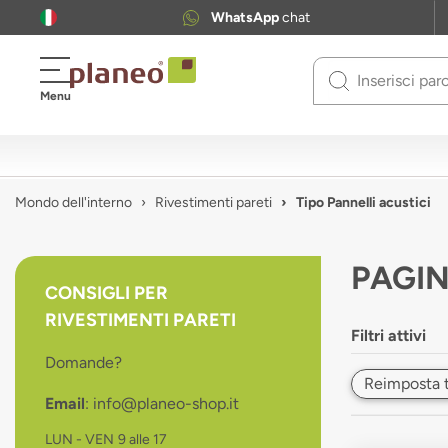
WhatsApp
chat
Use
Menu
up
and
down
arrows
to
Mondo dell'interno
Rivestimenti pareti
Tipo Pannelli acustici
select
available
result.
PAGIN
Press
CONSIGLI PER
enter
RIVESTIMENTI PARETI
to
Filtri attivi
go
Domande?
to
Reimposta tut
selected
Email
: info@planeo-shop.it
search
result.
LUN - VEN
9 alle 17
Touch