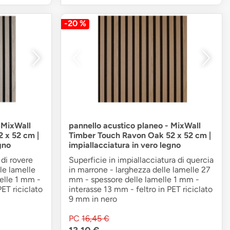
-20 %
 MixWall
pannello acustico planeo - MixWall
 x 52 cm |
Timber Touch Ravon Oak 52 x 52 cm |
gno
impiallacciatura in vero legno
 di rovere
Superficie in impiallacciatura di quercia
lle lamelle
in marrone - larghezza delle lamelle 27
elle 1 mm -
mm - spessore delle lamelle 1 mm -
PET riciclato
interasse 13 mm - feltro in PET riciclato
9 mm in nero
PC
16,45 €