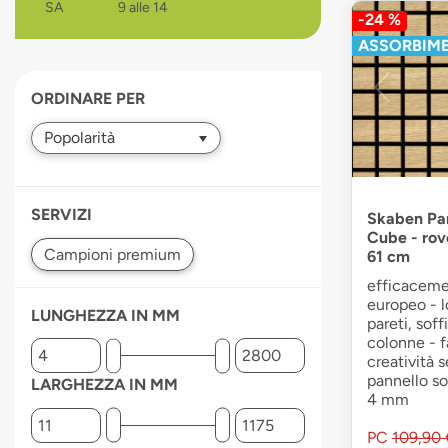
SA
9 alle 14
-24 %
devices
users
ASSORBIM
can
use
ORDINARE PER
touch
and
swipe
gestures.
SERVIZI
Skaben Pann
Cube - rov
61 cm
efficaceme
europeo - l
LUNGHEZZA IN MM
pareti, soff
colonne - f
creatività s
pannello so
LARGHEZZA IN MM
4 mm
PC
109,90 