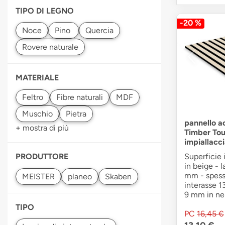
TIPO DI LEGNO
-20 %
MATERIALE
pannello a
+ mostra di più
Timber Tou
impiallacci
Superficie 
PRODUTTORE
in beige - 
mm - spess
interasse 1
9 mm in ne
TIPO
PC
16,45 €