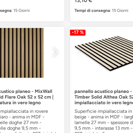
13,10 €
nsegna
: 15 Giorni
Tempi di consegna
: 15 Giorni
-17 %
custico planeo - MixWall
pannello acustico planeo -
id Flare Oak 52 x 52 cm |
Timber Solid Althea Oak 52
atura in vero legno
impiallacciato in vero leg
impiallacciata in rovere
Superficie impiallacciata in
iaro - anima in MDF -
beige - anima in MDF - larg
delle doghe 27 mm -
lamelle 27 mm - spessore d
elle doghe 9,5 mm -
9,5 mm - interasse 13 mm - 