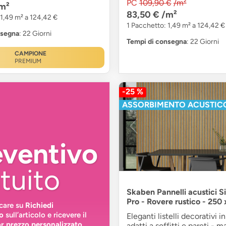
PC
109,90 €
/m²
m²
83,50 €
/m²
 1,49 m² a 124,42 €
1 Pacchetto: 1,49 m² a 124,42 €
nsegna
: 22 Giorni
Tempi di consegna
: 22 Giorni
CAMPIONE
PREMIUM
-25 %
ASSORBIMENTO ACUSTIC
eventivo
tuito
Skaben Pannelli acustici S
Pro - Rovere rustico - 250
ccare su
Richiedi
o
sull’articolo e ricevere il
Eleganti listelli decorativi i
or prezzo personalizzato
adatti a soffitti e pareti - 