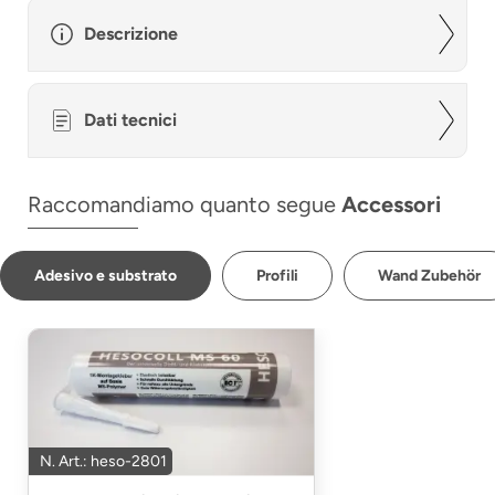
Descrizione
Dati tecnici
Raccomandiamo quanto segue
Accessori
Adesivo e substrato
Profili
Wand Zubehör
N. Art.: heso-2801