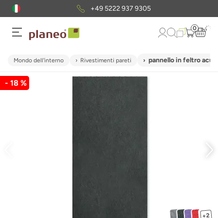
+49 5222 937 9305
0
pannello in feltro ac
Mondo dell'interno
Rivestimenti pareti
- 18 %
+2