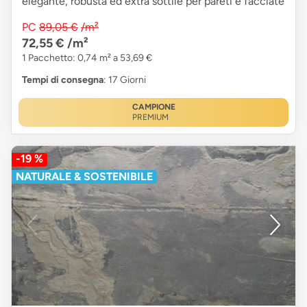
elegante, robusta ed extra sottile per pareti e facciate
PC
89,05 €
/m²
72,55 €
/m²
1 Pacchetto: 0,74 m² a 53,69 €
Tempi di consegna
: 17 Giorni
CAMPIONE
PREMIUM
-19 %
NATURALE & SOSTENIBILE