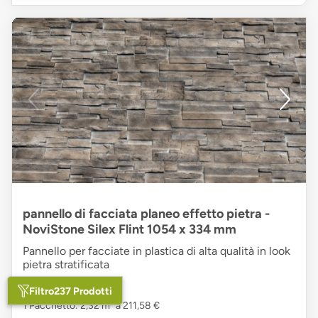
pannello di facciata planeo effetto pietra -
NoviStone Silex Flint 1054 x 334 mm
Pannello per facciate in plastica di alta qualità in look
pietra stratificata
91,20 €
/m²
Filtro
237 Prodotti
1 Pacchetto: 2,32 m² a 211,58 €