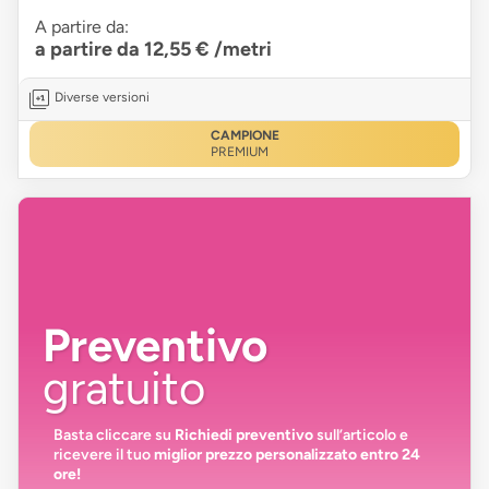
A partire da:
a partire da 12,55 €
/metri
Diverse versioni
CAMPIONE
PREMIUM
Preventivo
gratuito
Basta cliccare su
Richiedi preventivo
sull’articolo e
ricevere il tuo
miglior prezzo personalizzato entro 24
ore!