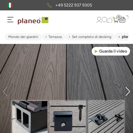
+49 5222 937 9305
0
plane
Mondo dei giardini
Terrazza
Set completo di decking
Guarda il video