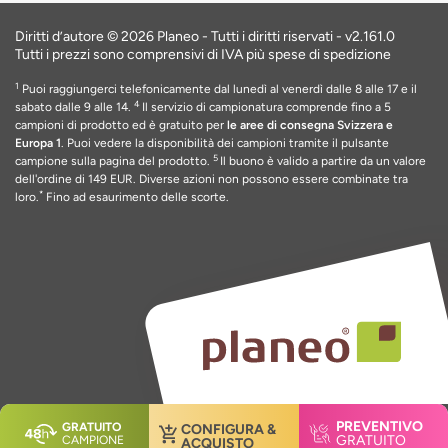
Diritti d’autore © 2026 Planeo - Tutti i diritti riservati -
v2.161.0
Tutti i prezzi sono comprensivi di IVA più spese di spedizione
1
Puoi raggiungerci telefonicamente dal lunedì al venerdì dalle 8 alle 17 e il
4
sabato dalle 9 alle 14.
Il servizio di campionatura comprende fino a 5
campioni di prodotto ed è gratuito per
le aree di consegna Svizzera e
Europa 1
. Puoi vedere la disponibilità dei campioni tramite il pulsante
5
campione sulla pagina del prodotto.
Il buono è valido a partire da un valore
dell'ordine di 149 EUR
. Diverse azioni non possono essere combinate tra
*
loro.
Fino ad esaurimento delle scorte
.
PREVENTIVO
GRATUITO
CONFIGURA &
GRATUITO
CAMPIONE
ACQUISTO