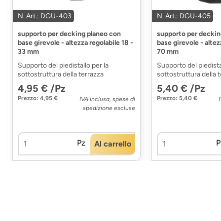
N. Art.: DGU-403
N. Art.: DGU-405
supporto per decking planeo con
supporto per deckin
base girevole - altezza regolabile 18 -
base girevole - altez
33 mm
70 mm
Supporto del piedistallo per la
Supporto del piedista
sottostruttura della terrazza
sottostruttura della 
4,95 € /Pz
5,40 € /Pz
Prezzo: 4,95 €
Prezzo: 5,40 €
IVA inclusa, spese di
spedizione escluse
Pz
P
Al carrello