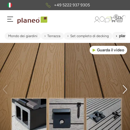
+49 5222 937 9305
0
plane
Mondo dei giardini
Terrazza
Set completo di decking
Guarda il video