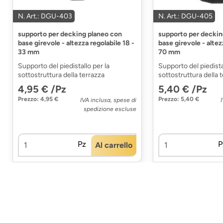
N. Art.: DGU-403
N. Art.: DGU-405
supporto per decking planeo con
supporto per deckin
base girevole - altezza regolabile 18 -
base girevole - altez
33 mm
70 mm
Supporto del piedistallo per la
Supporto del piedista
sottostruttura della terrazza
sottostruttura della 
4,95 € /Pz
5,40 € /Pz
Prezzo: 4,95 €
Prezzo: 5,40 €
IVA inclusa, spese di
spedizione escluse
Pz
P
Al carrello