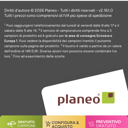
Diritti d’autore © 2026 Planeo - Tutti i diritti riservati -
v2.161.0
Tutti i prezzi sono comprensivi di IVA più spese di spedizione
1
Puoi raggiungerci telefonicamente dal lunedì al venerdì dalle 8 alle 17 e il
4
sabato dalle 9 alle 14.
Il servizio di campionatura comprende fino a 5
campioni di prodotto ed è gratuito per
le aree di consegna Svizzera e
Europa 1
. Puoi vedere la disponibilità dei campioni tramite il pulsante
5
campione sulla pagina del prodotto.
Il buono è valido a partire da un valore
dell'ordine di 149 EUR
. Diverse azioni non possono essere combinate tra
*
loro.
Fino ad esaurimento delle scorte
.
PREVENTIVO
GRATUITO
CONFIGURA &
GRATUITO
CAMPIONE
ACQUISTO