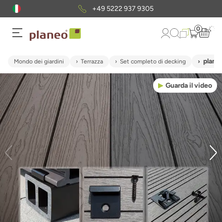
+49 5222 937 9305
0
plane
Mondo dei giardini
Terrazza
Set completo di decking
Guarda il video