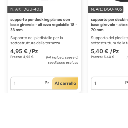
N. Art.: DGU-403
N. Art.: DGU-405
supporto per decking planeo con
supporto per deckin
base girevole - altezza regolabile 18 -
base girevole - altez
33 mm
70 mm
Supporto del piedistallo per la
Supporto del piedista
sottostruttura della terrazza
sottostruttura della 
4,95 € /Pz
5,40 € /Pz
Prezzo: 4,95 €
Prezzo: 5,40 €
IVA inclusa, spese di
spedizione escluse
Pz
P
Al carrello