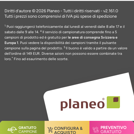
Diritti d’autore © 2026 Planeo - Tutti i diritti riservati -
v2.161.0
Tutti i prezzi sono comprensivi di IVA più spese di spedizione
1
Puoi raggiungerci telefonicamente dal lunedì al venerdì dalle 8 alle 17 e il
4
sabato dalle 9 alle 14.
Il servizio di campionatura comprende fino a 5
campioni di prodotto ed è gratuito per
le aree di consegna Svizzera e
Europa 1
. Puoi vedere la disponibilità dei campioni tramite il pulsante
5
campione sulla pagina del prodotto.
Il buono è valido a partire da un valore
dell'ordine di 149 EUR
. Diverse azioni non possono essere combinate tra
*
loro.
Fino ad esaurimento delle scorte
.
PREVENTIVO
GRATUITO
CONFIGURA &
GRATUITO
CAMPIONE
ACQUISTO