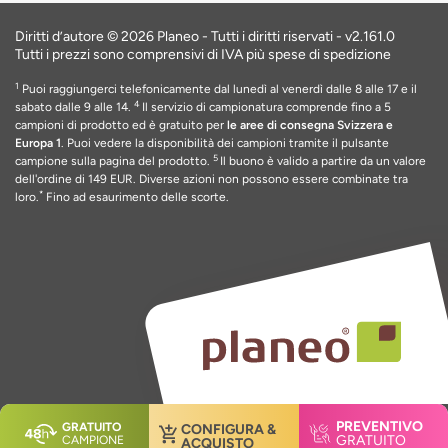
Diritti d’autore © 2026 Planeo - Tutti i diritti riservati -
v2.161.0
Tutti i prezzi sono comprensivi di IVA più spese di spedizione
1
Puoi raggiungerci telefonicamente dal lunedì al venerdì dalle 8 alle 17 e il
4
sabato dalle 9 alle 14.
Il servizio di campionatura comprende fino a 5
campioni di prodotto ed è gratuito per
le aree di consegna Svizzera e
Europa 1
. Puoi vedere la disponibilità dei campioni tramite il pulsante
5
campione sulla pagina del prodotto.
Il buono è valido a partire da un valore
dell'ordine di 149 EUR
. Diverse azioni non possono essere combinate tra
*
loro.
Fino ad esaurimento delle scorte
.
PREVENTIVO
GRATUITO
CONFIGURA &
GRATUITO
CAMPIONE
ACQUISTO