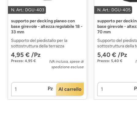
N. Art.: DGU-403
N. Art.: DGU-405
supporto per decking planeo con
supporto per deckin
base girevole - altezza regolabile 18 -
base girevole - altez
33 mm
70 mm
Supporto del piedistallo per la
Supporto del piedista
sottostruttura della terrazza
sottostruttura della 
4,95 € /Pz
5,40 € /Pz
Prezzo: 4,95 €
Prezzo: 5,40 €
IVA inclusa, spese di
spedizione escluse
Pz
P
Al carrello