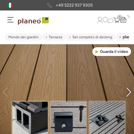
+49 5222 937 9305
0
plane
Mondo dei giardini
Terrazza
Set completo di decking
Guarda il video