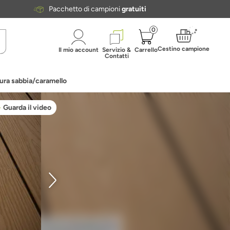
Pacchetto di campioni
gratuiti
0
Cestino campione
Il mio account
Servizio &
Carrello
Contatti
ura sabbia/caramello
Guarda il video