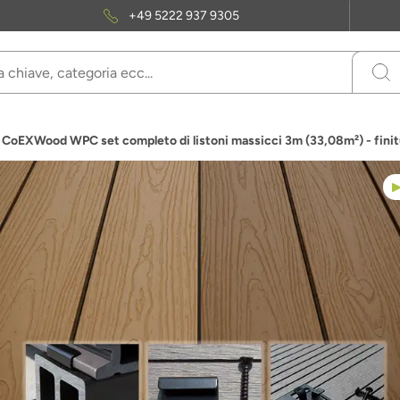
+49 5222 937 9305
 CoEXWood WPC set completo di listoni massicci 3m (33,08m²) - finit