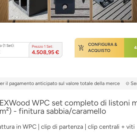
CONFIGURA &
 (1 Set):
Prezzo 1 Set:
€
ACQUISTO
4.508,95 €
er il pagamento anticipato sul valore totale della merce
Ser
EXWood WPC set completo di listoni m
²) - finitura sabbia/caramello
uttura in WPC | clip di partenza | clip centrali + viti