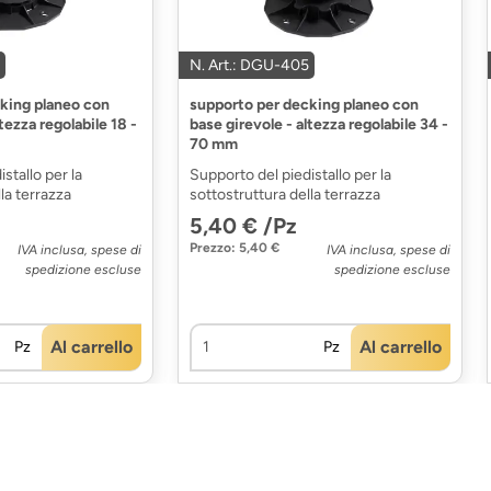
N. Art.: DGU-405
king planeo con
supporto per decking planeo con
tezza regolabile 18 -
base girevole - altezza regolabile 34 -
70 mm
stallo per la
Supporto del piedistallo per la
la terrazza
sottostruttura della terrazza
5,40 € /Pz
Prezzo: 5,40 €
IVA inclusa, spese di
IVA inclusa, spese di
spedizione escluse
spedizione escluse
Al carrello
Al carrello
Pz
Pz