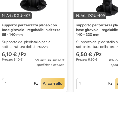
N. Art.: DGU-407
N. Art.: DGU-409
supporto per terrazza planeo con
supporto per terrazza pl
base girevole - regolabile in altezza
base girevole - regolabile
65 - 140 mm
140 - 220 mm
Supporto del piedistallo per la
Supporto del piedistallo p
sottostruttura della terrazza
sottostruttura della terra
6,10 € /Pz
6,50 € /Pz
Prezzo: 6,10 €
Prezzo: 6,50 €
IVA inclusa, spese di
IVA in
spedizione escluse
sped
Al carrello
Pz
Pz