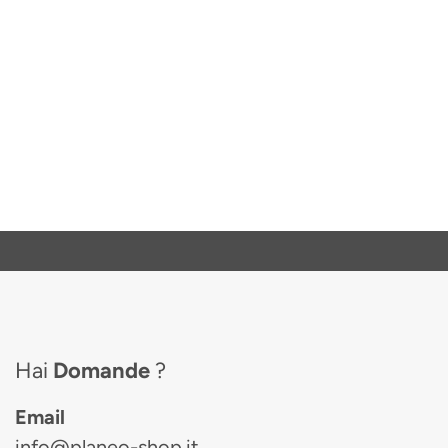
Hai
Domande
?
Email
info@planeo-shop.it