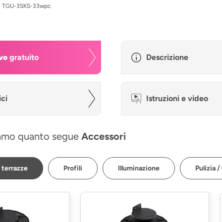
:
TGU-3SKS-33wpc
vo
gratuito
Descrizione
ici
Istruzioni e video
amo quanto segue
Accessori
 terrazze
Profili
Illuminazione
Pulizia /