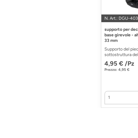
N. Art.: DGU-403
supporto per dec
base girevole - al
33 mm
Supporto del piedi
sottostruttura del
4,95 € /Pz
Prezzo: 4,95 €