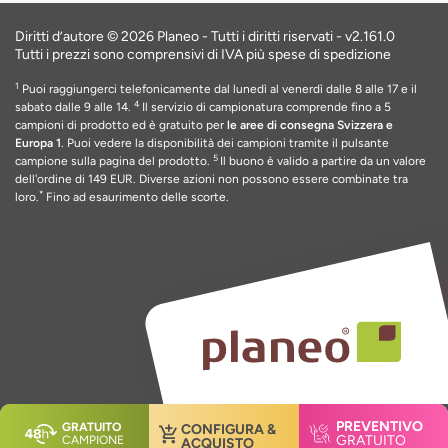
Diritti d’autore © 2026 Planeo - Tutti i diritti riservati -
v2.161.0
Tutti i prezzi sono comprensivi di IVA più spese di spedizione
1
Puoi raggiungerci telefonicamente dal lunedì al venerdì dalle 8 alle 17 e il
4
sabato dalle 9 alle 14.
Il servizio di campionatura comprende fino a 5
campioni di prodotto ed è gratuito per
le aree di consegna Svizzera e
Europa 1
. Puoi vedere la disponibilità dei campioni tramite il pulsante
5
campione sulla pagina del prodotto.
Il buono è valido a partire da un valore
dell'ordine di 149 EUR
. Diverse azioni non possono essere combinate tra
*
loro.
Fino ad esaurimento delle scorte
.
PREVENTIVO
GRATUITO
CONFIGURA &
GRATUITO
CAMPIONE
ACQUISTO