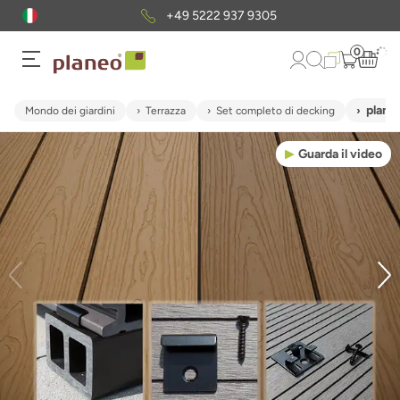
+49 5222 937 9305
0
plane
Mondo dei giardini
Terrazza
Set completo di decking
Guarda il video