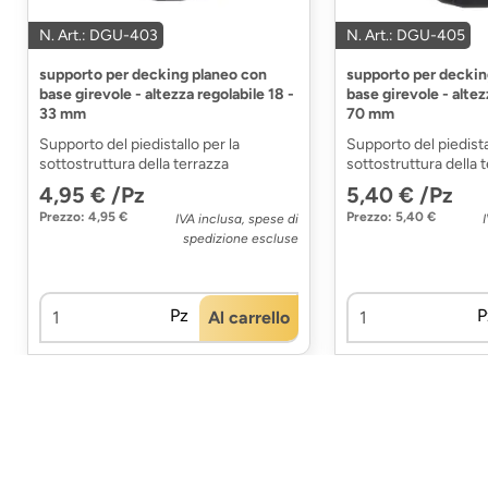
N. Art.: DGU-403
N. Art.: DGU-405
supporto per decking planeo con
supporto per deckin
base girevole - altezza regolabile 18 -
base girevole - altez
33 mm
70 mm
Supporto del piedistallo per la
Supporto del piedista
sottostruttura della terrazza
sottostruttura della 
4,95 € /Pz
5,40 € /Pz
Prezzo: 4,95 €
Prezzo: 5,40 €
IVA inclusa, spese di
spedizione escluse
Pz
P
Al carrello