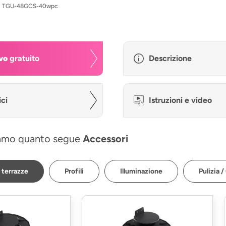
:
TGU-48GCS-40wpc
vo
gratuito
Descrizione
ici
Istruzioni e video
amo quanto segue
Accessori
 terrazze
Profili
Illuminazione
Pulizia /