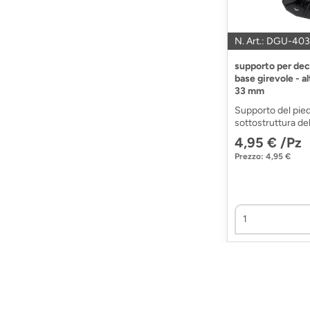
N. Art.: DGU-403
supporto per dec
base girevole - al
33 mm
Supporto del piedi
sottostruttura del
4,95 € /Pz
Prezzo: 4,95 €