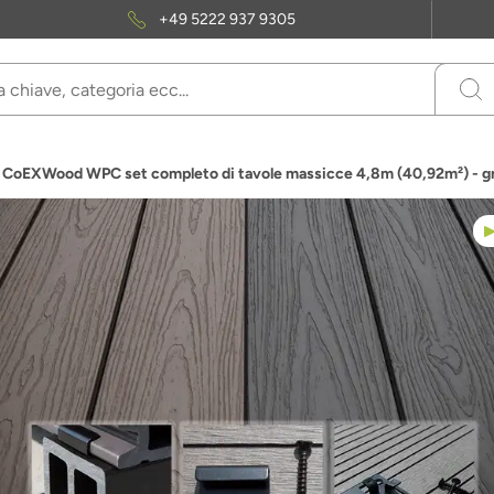
+49 5222 937 9305
 CoEXWood WPC set completo di tavole massicce 4,8m (40,92m²) - gr