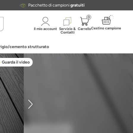
Pacchetto di campioni
gratuiti
0
Cestino campione
Il mio account
Servizio &
Carrello
Contatti
igio/cemento strutturato
Guarda il video