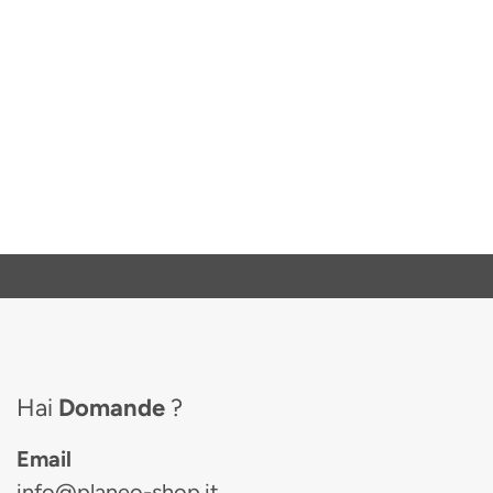
Hai
Domande
?
Email
info@planeo-shop.it