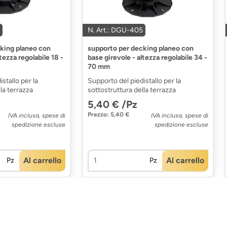
N. Art.: DGU-405
king planeo con
supporto per decking planeo con
tezza regolabile 18 -
base girevole - altezza regolabile 34 -
70 mm
stallo per la
Supporto del piedistallo per la
la terrazza
sottostruttura della terrazza
5,40 € /Pz
Prezzo: 5,40 €
IVA inclusa, spese di
IVA inclusa, spese di
spedizione escluse
spedizione escluse
Al carrello
Al carrello
Pz
Pz