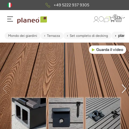
+49 5222 937 9305
0
plane
Mondo dei giardini
Terrazza
Set completo di decking
Guarda il video