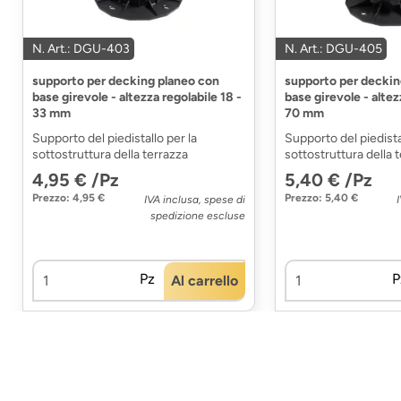
N. Art.: DGU-403
N. Art.: DGU-405
supporto per decking planeo con
supporto per deckin
base girevole - altezza regolabile 18 -
base girevole - altez
33 mm
70 mm
Supporto del piedistallo per la
Supporto del piedista
sottostruttura della terrazza
sottostruttura della 
4,95 € /Pz
5,40 € /Pz
Prezzo: 4,95 €
Prezzo: 5,40 €
IVA inclusa, spese di
spedizione escluse
Pz
P
Al carrello