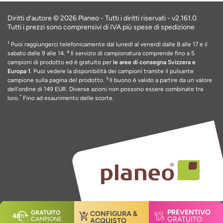
Diritti d’autore © 2026 Planeo - Tutti i diritti riservati -
v2.161.0
Tutti i prezzi sono comprensivi di IVA più spese di spedizione
1
Puoi raggiungerci telefonicamente dal lunedì al venerdì dalle 8 alle 17 e il
4
sabato dalle 9 alle 14.
Il servizio di campionatura comprende fino a 5
campioni di prodotto ed è gratuito per
le aree di consegna Svizzera e
Europa 1
. Puoi vedere la disponibilità dei campioni tramite il pulsante
5
campione sulla pagina del prodotto.
Il buono è valido a partire da un valore
dell'ordine di 149 EUR
. Diverse azioni non possono essere combinate tra
*
loro.
Fino ad esaurimento delle scorte
.
PREVENTIVO
GRATUITO
CONFIGURA &
GRATUITO
CAMPIONE
ACQUISTO