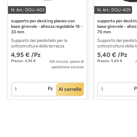
N. Art.: DGU-403
N. Art.: DGU-405
supporto per decking planeo con
supporto per deckin
base girevole - altezza regolabile 18 -
base girevole - altez
33 mm
70 mm
Supporto del piedistallo per la
Supporto del piedista
sottostruttura della terrazza
sottostruttura della 
4,95 € /Pz
5,40 € /Pz
Prezzo: 4,95 €
Prezzo: 5,40 €
IVA inclusa, spese di
spedizione escluse
Pz
P
Al carrello