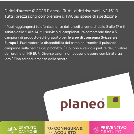
Diritti d’autore © 2026 Planeo - Tutti i diritti riservati -
v2.161.0
Tutti i prezzi sono comprensivi di IVA più spese di spedizione
1
Puoi raggiungerci telefonicamente dal lunedì al venerdì dalle 8 alle 17 e il
4
sabato dalle 9 alle 14.
Il servizio di campionatura comprende fino a 5
campioni di prodotto ed è gratuito per
le aree di consegna Svizzera e
Europa 1
. Puoi vedere la disponibilità dei campioni tramite il pulsante
5
campione sulla pagina del prodotto.
Il buono è valido a partire da un valore
dell'ordine di 149 EUR
. Diverse azioni non possono essere combinate tra
*
loro.
Fino ad esaurimento delle scorte
.
PREVENTIVO
GRATUITO
CONFIGURA &
GRATUITO
CAMPIONE
ACQUISTO