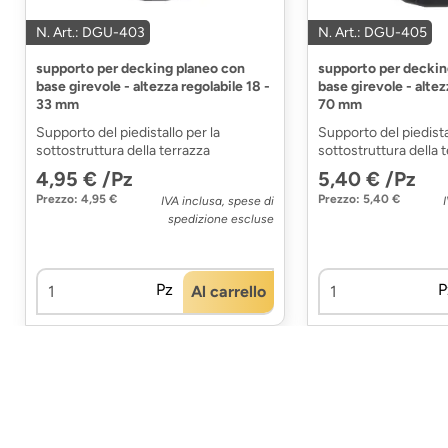
N. Art.: DGU-403
N. Art.: DGU-405
supporto per decking planeo con
supporto per deckin
base girevole - altezza regolabile 18 -
base girevole - altez
33 mm
70 mm
Supporto del piedistallo per la
Supporto del piedista
sottostruttura della terrazza
sottostruttura della 
4,95 € /Pz
5,40 € /Pz
Prezzo: 4,95 €
Prezzo: 5,40 €
IVA inclusa, spese di
spedizione escluse
Pz
P
Al carrello