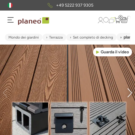
+49 5222 937 9305
0
plane
Mondo dei giardini
Terrazza
Set completo di decking
Guarda il video