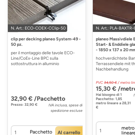
N. Art.: ECO-COEX-CClip-50
N. Art.: PLA-BAXTR
clip per decking planeo System-49 -
planeo Massivdiele
50 pz.
Start- & Enddiele gl
- 1850 x 137 x 20 m
per il montaggio delle tavole ECO-
Line/CoEx-Line BPC sulla
hochverdichtete Ba
sottostruttura in alluminio
Terrassendiele mit t
Nachbehandlung
PVC
34,50 €
/ metro li
15,30 € /metr
Hai bisogno di
1
32,90 € /Pacchetto
Pacchetto
:
1,85
metro lineare
a
28,31
Prezzo: 32,90 €
IVA inclusa, spese di
€
spedizione escluse
metro
Pacchetto
Al carrello
linear