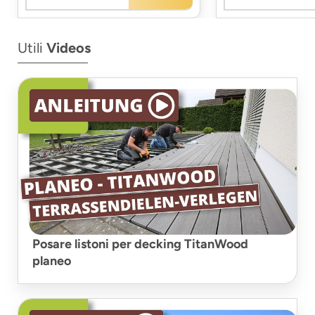
Utili
Videos
Posare listoni per decking TitanWood
planeo