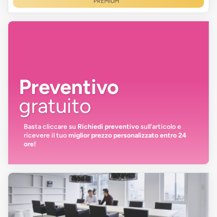
PREMIUM
Preventivo
gratuito
Basta cliccare su
Richiedi preventivo
sull’articolo e
ricevere il tuo
miglior prezzo personalizzato entro 24
ore!