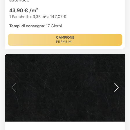
43,90 €
/m²
1 Pacchetto: 3,35 m² a 147,07 €
Tempi di consegna
: 17 Giorni
CAMPIONE
PREMIUM