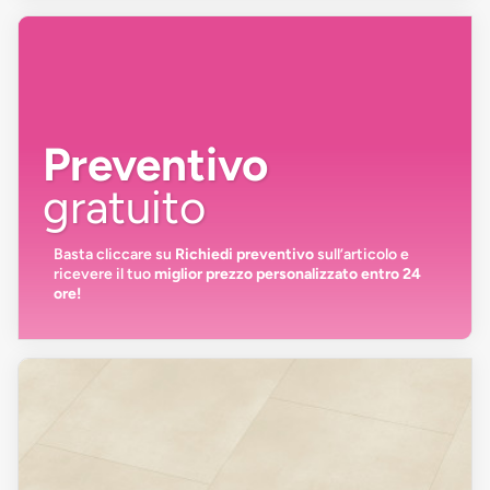
Preventivo
gratuito
Basta cliccare su
Richiedi preventivo
sull’articolo e
ricevere il tuo
miglior prezzo personalizzato entro 24
ore!