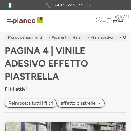
Pacchetto di campioni
gratuiti
0
0 / 5
Otti
Mondo dei pavimenti
Pavimenti in vinile
Vinile adesivo
PAGINA 4 | VINILE
ADESIVO EFFETTO
PIASTRELLA
Filtri attivi
Reimposta tutti i filtri
effetto piastrelle
×