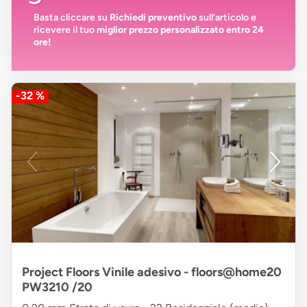
Basta cliccare su
Richiedi preventivo
sull’articolo e
ricevere il tuo
miglior prezzo personalizzato entro 24
ore!
-32 %
Project Floors Vinile adesivo - floors@home20
PW3210 /20