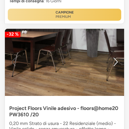
Tempi di consegna
: 16 Giorni
CAMPIONE
PREMIUM
-32 %
Project Floors Vinile adesivo - floors@home20
PW3610 /20
0,20 mm Strato di usura - 22 Residenziale (medio) -
Vinile solido - senza smussatura - effetto legno -