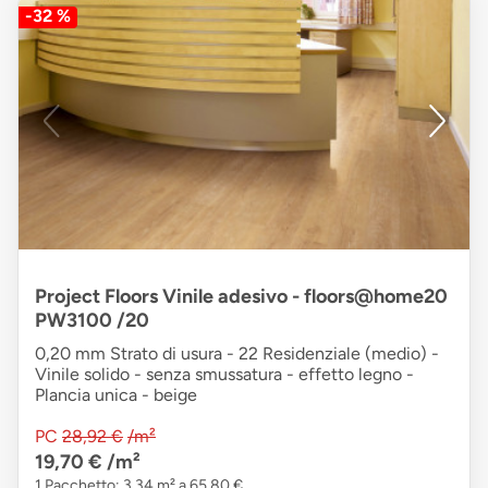
-32 %
Project Floors Vinile adesivo - floors@home20
PW3100 /20
0,20 mm Strato di usura - 22 Residenziale (medio) -
Vinile solido - senza smussatura - effetto legno -
Plancia unica - beige
PC
28,92 €
/m²
19,70 €
/m²
1 Pacchetto: 3,34 m² a 65,80 €