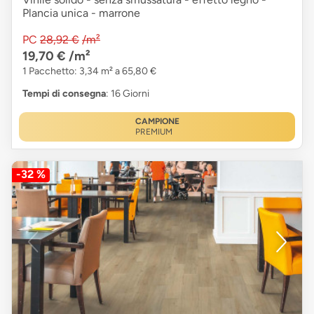
Plancia unica - marrone
PC
28,92 €
/m²
19,70 €
/m²
1 Pacchetto: 3,34 m² a 65,80 €
Tempi di consegna
: 16 Giorni
CAMPIONE
PREMIUM
-32 %