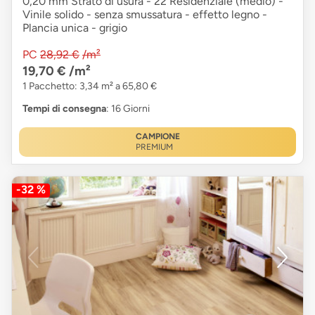
0,20 mm Strato di usura - 22 Residenziale (medio) -
Vinile solido - senza smussatura - effetto legno -
Plancia unica - grigio
PC
28,92 €
/m²
19,70 €
/m²
1 Pacchetto: 3,34 m² a 65,80 €
Tempi di consegna
: 16 Giorni
CAMPIONE
PREMIUM
-32 %