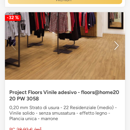
PREMIUM
-32 %
Project Floors Vinile adesivo - floors@home20
20 PW 3058
0,20 mm Strato di usura - 22 Residenziale (medio) -
Vinile solido - senza smussatura - effetto legno -
Plancia unica - marrone
PC
28,92 €
/m²