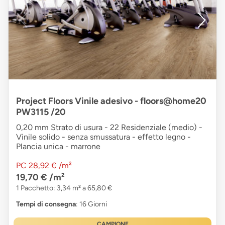
Project Floors Vinile adesivo - floors@home20
PW3115 /20
0,20 mm Strato di usura - 22 Residenziale (medio) -
Vinile solido - senza smussatura - effetto legno -
Plancia unica - marrone
PC
28,92 €
/m²
19,70 €
/m²
1 Pacchetto: 3,34 m² a 65,80 €
Tempi di consegna
: 16 Giorni
CAMPIONE