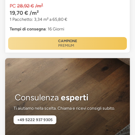
PC
28,92 €
/m²
19,70 €
/m²
1 Pacchetto: 3,34 m² a 65,80 €
Tempi di consegna
: 16 Giorni
CAMPIONE
PREMIUM
Consulenza
esperti
Ti aiutiamo nella scelta. Chiama e ricevi consigli subito.
+49 5222 937 9305