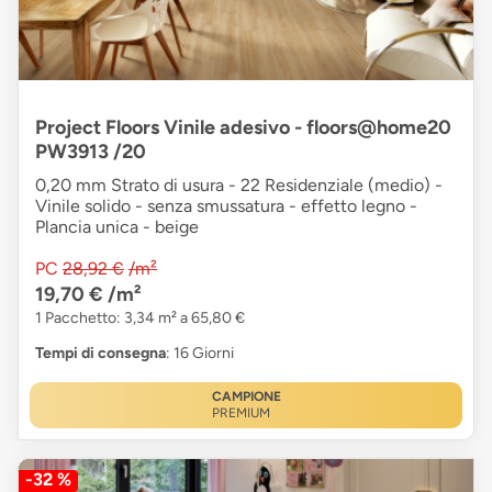
Project Floors Vinile adesivo - floors@home20
PW3913 /20
0,20 mm Strato di usura - 22 Residenziale (medio) -
Vinile solido - senza smussatura - effetto legno -
Plancia unica - beige
PC
28,92 €
/m²
19,70 €
/m²
1 Pacchetto: 3,34 m² a 65,80 €
Tempi di consegna
: 16 Giorni
CAMPIONE
PREMIUM
-32 %