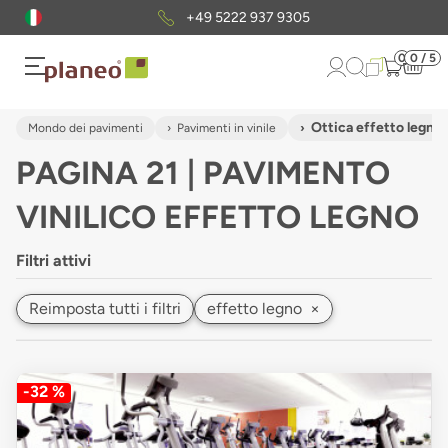
Pacchetto di campioni
gratuiti
0
0 / 5
Ottica effetto legno
Mondo dei pavimenti
Pavimenti in vinile
PAGINA 21 | PAVIMENTO
VINILICO EFFETTO LEGNO
Filtri attivi
Reimposta tutti i filtri
effetto legno
×
-32 %