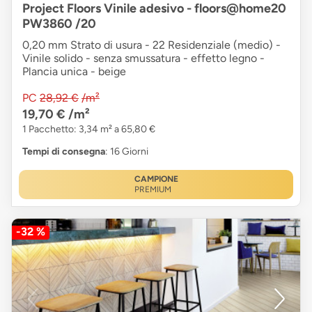
Project Floors Vinile adesivo - floors@home20
PW3860 /20
0,20 mm Strato di usura - 22 Residenziale (medio) -
Vinile solido - senza smussatura - effetto legno -
Plancia unica - beige
PC
28,92 €
/m²
19,70 €
/m²
1 Pacchetto: 3,34 m² a 65,80 €
Tempi di consegna
: 16 Giorni
CAMPIONE
PREMIUM
-32 %