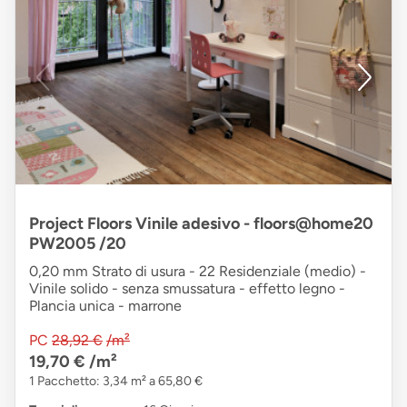
Project Floors Vinile adesivo - floors@home20
PW2005 /20
0,20 mm Strato di usura - 22 Residenziale (medio) -
Vinile solido - senza smussatura - effetto legno -
Plancia unica - marrone
PC
28,92 €
/m²
19,70 €
/m²
1 Pacchetto: 3,34 m² a 65,80 €