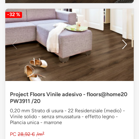
-32 %
Project Floors Vinile adesivo - floors@home20
PW3911 /20
0,20 mm Strato di usura - 22 Residenziale (medio) -
Vinile solido - senza smussatura - effetto legno -
Plancia unica - marrone
PC
28,92 €
/m²