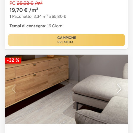
PC
28,92 €
/m²
19,70 €
/m²
1 Pacchetto: 3,34 m² a 65,80 €
Tempi di consegna
: 16 Giorni
CAMPIONE
PREMIUM
-32 %