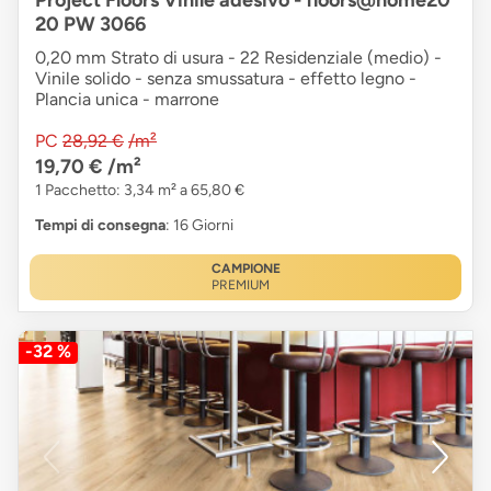
Project Floors Vinile adesivo - floors@home20
20 PW 3066
0,20 mm Strato di usura - 22 Residenziale (medio) -
Vinile solido - senza smussatura - effetto legno -
Plancia unica - marrone
PC
28,92 €
/m²
19,70 €
/m²
1 Pacchetto: 3,34 m² a 65,80 €
Tempi di consegna
: 16 Giorni
CAMPIONE
PREMIUM
-32 %