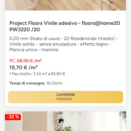
Project Floors Vinile adesivo - floors@home20
PW3220 /20
0,20 mm Strato di usura - 22 Residenziale (medio) -
Vinile solido - senza smussatura - effetto legno -
Plancia unica - marrone
PC
28,92 €
/m²
19,70 €
/m²
1 Pacchetto: 3,34 m² a 65,80 €
Tempi di consegna
: 16 Giorni
CAMPIONE
PREMIUM
-32 %