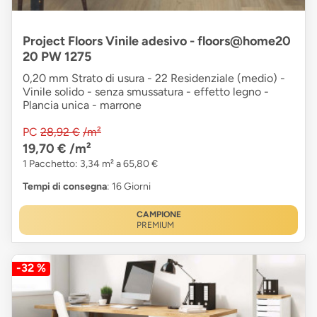
Project Floors Vinile adesivo - floors@home20
20 PW 1275
0,20 mm Strato di usura - 22 Residenziale (medio) -
Vinile solido - senza smussatura - effetto legno -
Plancia unica - marrone
PC
28,92 €
/m²
19,70 €
/m²
1 Pacchetto: 3,34 m² a 65,80 €
Tempi di consegna
: 16 Giorni
CAMPIONE
PREMIUM
-32 %