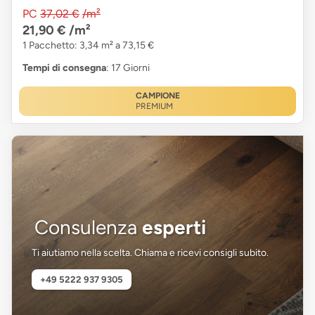
PC
37,02 €
/m²
21,90 €
/m²
1 Pacchetto: 3,34 m² a 73,15 €
Tempi di consegna
: 17 Giorni
CAMPIONE
PREMIUM
Consulenza
esperti
Ti aiutiamo nella scelta. Chiama e ricevi consigli subito.
+49 5222 937 9305