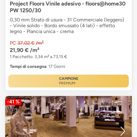
Project Floors Vinile adesivo - floors@home30
PW 1250/30
0,30 mm Strato di usura - 31 Commerciale (leggero)
- Vinile solido - Bordo smussato (4 lati) - effetto
legno - Plancia unica - crema
PC
37,02 €
/m²
21,90 €
/m²
1 Pacchetto: 3,34 m² a 73,15 €
Tempi di consegna
: 17 Giorni
CAMPIONE
PREMIUM
-41 %