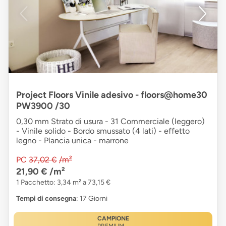
Project Floors Vinile adesivo - floors@home30
PW3900 /30
0,30 mm Strato di usura - 31 Commerciale (leggero)
- Vinile solido - Bordo smussato (4 lati) - effetto
legno - Plancia unica - marrone
PC
37,02 €
/m²
21,90 €
/m²
1 Pacchetto: 3,34 m² a 73,15 €
Tempi di consegna
: 17 Giorni
CAMPIONE