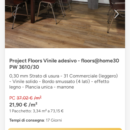
Project Floors Vinile adesivo - floors@home30
PW 3610/30
0,30 mm Strato di usura - 31 Commerciale (leggero)
- Vinile solido - Bordo smussato (4 lati) - effetto
legno - Plancia unica - marrone
PC
37,02 €
/m²
21,90 €
/m²
1 Pacchetto: 3,34 m² a 73,15 €
Tempi di consegna
: 17 Giorni