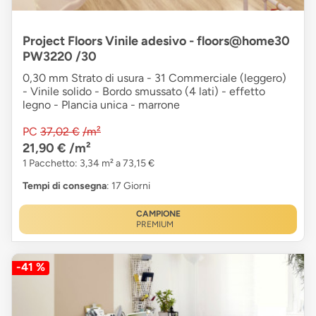
Project Floors Vinile adesivo - floors@home30
PW3220 /30
0,30 mm Strato di usura - 31 Commerciale (leggero)
- Vinile solido - Bordo smussato (4 lati) - effetto
legno - Plancia unica - marrone
PC
37,02 €
/m²
21,90 €
/m²
1 Pacchetto: 3,34 m² a 73,15 €
Tempi di consegna
: 17 Giorni
CAMPIONE
PREMIUM
-41 %