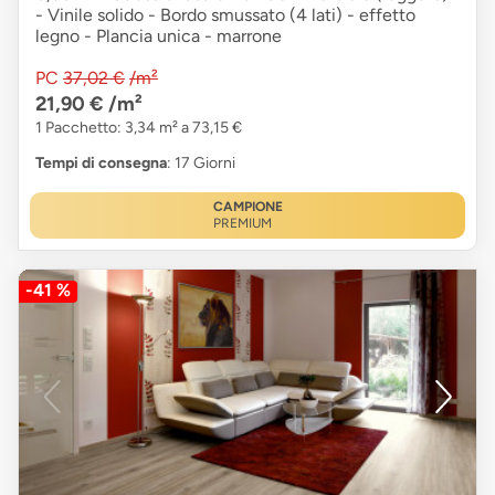
- Vinile solido - Bordo smussato (4 lati) - effetto
legno - Plancia unica - marrone
PC
37,02 €
/m²
21,90 €
/m²
1 Pacchetto: 3,34 m² a 73,15 €
Tempi di consegna
: 17 Giorni
CAMPIONE
PREMIUM
-41 %