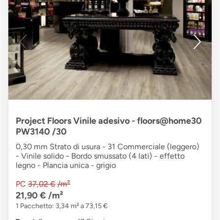
Project Floors Vinile adesivo - floors@home30
PW3140 /30
0,30 mm Strato di usura - 31 Commerciale (leggero)
- Vinile solido - Bordo smussato (4 lati) - effetto
legno - Plancia unica - grigio
PC
37,02 €
/m²
21,90 €
/m²
1 Pacchetto: 3,34 m² a 73,15 €