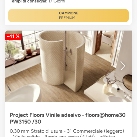
Tempi di consegna
: 17 Giorni
CAMPIONE
PREMIUM
-41 %
Project Floors Vinile adesivo - floors@home30
PW3150 /30
0,30 mm Strato di usura - 31 Commerciale (leggero)
- Vinile solido - Bordo smussato (4 lati) - effetto