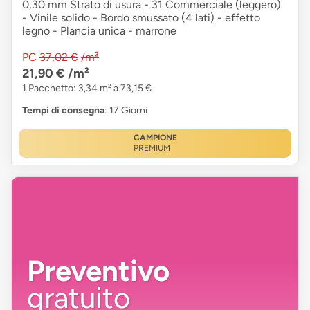
0,30 mm Strato di usura - 31 Commerciale (leggero)
- Vinile solido - Bordo smussato (4 lati) - effetto
legno - Plancia unica - marrone
PC
37,02 €
/m²
21,90 €
/m²
1 Pacchetto: 3,34 m² a 73,15 €
Tempi di consegna
: 17 Giorni
CAMPIONE
PREMIUM
Preventivo
gratuito