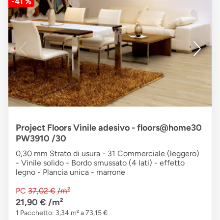
-41 %
Project Floors Vinile adesivo - floors@home30
PW3910 /30
0,30 mm Strato di usura - 31 Commerciale (leggero)
- Vinile solido - Bordo smussato (4 lati) - effetto
legno - Plancia unica - marrone
PC
37,02 €
/m²
21,90 €
/m²
1 Pacchetto: 3,34 m² a 73,15 €