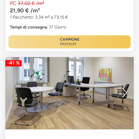
PC
37,02 €
/m²
21,90 €
/m²
1 Pacchetto: 3,34 m² a 73,15 €
Tempi di consegna
: 17 Giorni
CAMPIONE
PREMIUM
-41 %