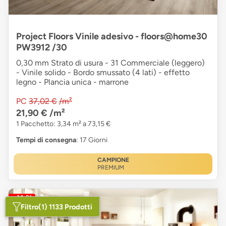
Project Floors Vinile adesivo - floors@home30
PW3912 /30
0,30 mm Strato di usura - 31 Commerciale (leggero)
- Vinile solido - Bordo smussato (4 lati) - effetto
legno - Plancia unica - marrone
PC
37,02 €
/m²
21,90 €
/m²
1 Pacchetto: 3,34 m² a 73,15 €
Tempi di consegna
: 17 Giorni
CAMPIONE
PREMIUM
-41 %
Filtro
(1) 1133 Prodotti