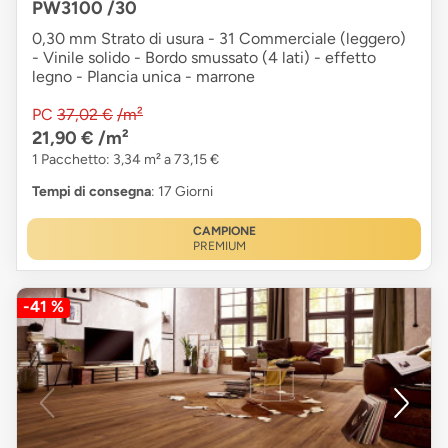
PW3100 /30
0,30 mm Strato di usura - 31 Commerciale (leggero)
- Vinile solido - Bordo smussato (4 lati) - effetto
legno - Plancia unica - marrone
PC
37,02 €
/m²
21,90 €
/m²
1 Pacchetto: 3,34 m² a 73,15 €
Tempi di consegna
: 17 Giorni
CAMPIONE
PREMIUM
-41 %