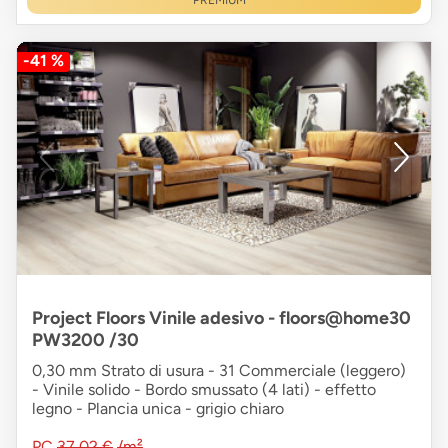
PREMIUM
-41 %
Project Floors Vinile adesivo - floors@home30
PW3200 /30
0,30 mm Strato di usura - 31 Commerciale (leggero)
- Vinile solido - Bordo smussato (4 lati) - effetto
legno - Plancia unica - grigio chiaro
PC
37,02 €
/m²