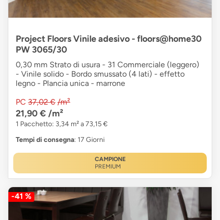
Project Floors Vinile adesivo - floors@home30
PW 3065/30
0,30 mm Strato di usura - 31 Commerciale (leggero)
- Vinile solido - Bordo smussato (4 lati) - effetto
legno - Plancia unica - marrone
PC
37,02 €
/m²
21,90 €
/m²
1 Pacchetto: 3,34 m² a 73,15 €
Tempi di consegna
: 17 Giorni
CAMPIONE
PREMIUM
-41 %