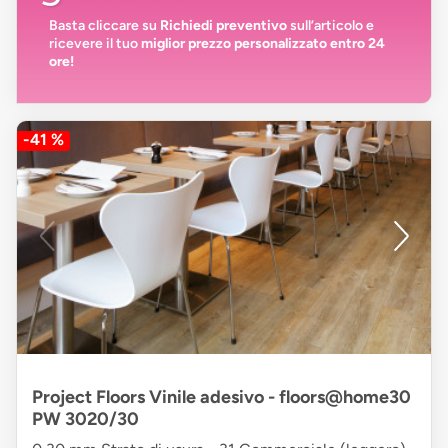
Basta cliccare su
Richiedi preventivo
sull’articolo e
ricevere il tuo
miglior prezzo personalizzato entro 24
ore!
-41 %
Project Floors Vinile adesivo - floors@home30
PW 3020/30