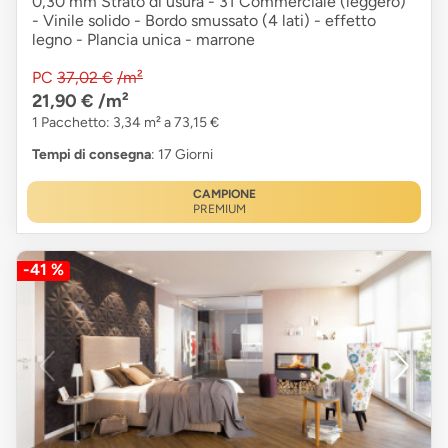
0,30 mm Strato di usura - 31 Commerciale (leggero)
- Vinile solido - Bordo smussato (4 lati) - effetto
legno - Plancia unica - marrone
PC
37,02 €
/m²
21,90 €
/m²
1 Pacchetto: 3,34 m² a 73,15 €
Tempi di consegna
: 17 Giorni
CAMPIONE
PREMIUM
-41 %