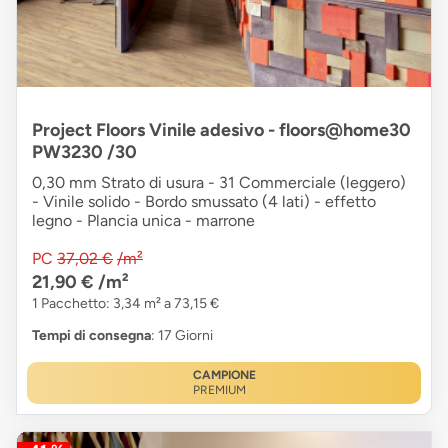
Project Floors Vinile adesivo - floors@home30
PW3230 /30
0,30 mm Strato di usura - 31 Commerciale (leggero)
- Vinile solido - Bordo smussato (4 lati) - effetto
legno - Plancia unica - marrone
PC
37,02 €
/m²
21,90 €
/m²
1 Pacchetto: 3,34 m² a 73,15 €
Tempi di consegna
: 17 Giorni
CAMPIONE
PREMIUM