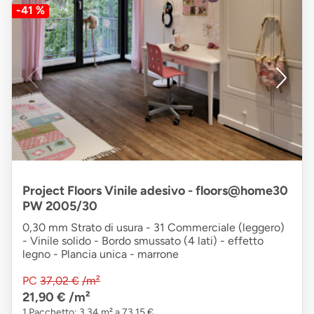
-41 %
Project Floors Vinile adesivo - floors@home30
PW 2005/30
0,30 mm Strato di usura - 31 Commerciale (leggero)
- Vinile solido - Bordo smussato (4 lati) - effetto
legno - Plancia unica - marrone
PC
37,02 €
/m²
21,90 €
/m²
1 Pacchetto: 3,34 m² a 73,15 €