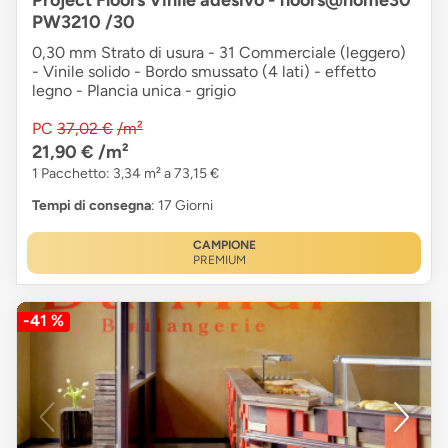
Project Floors Vinile adesivo - floors@home30
PW3210 /30
0,30 mm Strato di usura - 31 Commerciale (leggero)
- Vinile solido - Bordo smussato (4 lati) - effetto
legno - Plancia unica - grigio
PC
37,02 €
/m²
21,90 €
/m²
1 Pacchetto: 3,34 m² a 73,15 €
Tempi di consegna
: 17 Giorni
CAMPIONE
PREMIUM
-41 %