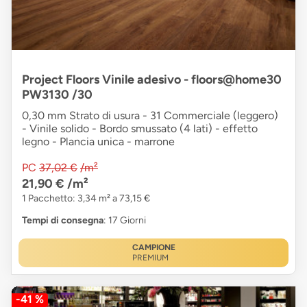
Project Floors Vinile adesivo - floors@home30
PW3130 /30
0,30 mm Strato di usura - 31 Commerciale (leggero)
- Vinile solido - Bordo smussato (4 lati) - effetto
legno - Plancia unica - marrone
PC
37,02 €
/m²
21,90 €
/m²
1 Pacchetto: 3,34 m² a 73,15 €
Tempi di consegna
: 17 Giorni
CAMPIONE
PREMIUM
-41 %