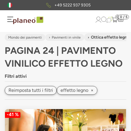
Pacchetto di campioni
gratuiti
0
0 / 5
Ottica effetto legno
Mondo dei pavimenti
Pavimenti in vinile
PAGINA 24 | PAVIMENTO
VINILICO EFFETTO LEGNO
Filtri attivi
Reimposta tutti i filtri
effetto legno
×
-41 %