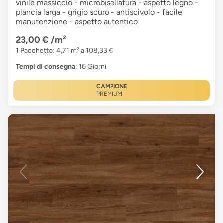
vinile massiccio - microbisellatura - aspetto legno -
plancia larga - grigio scuro - antiscivolo - facile
manutenzione - aspetto autentico
23,00 €
/m²
1 Pacchetto: 4,71 m² a 108,33 €
Tempi di consegna
: 16 Giorni
CAMPIONE
PREMIUM