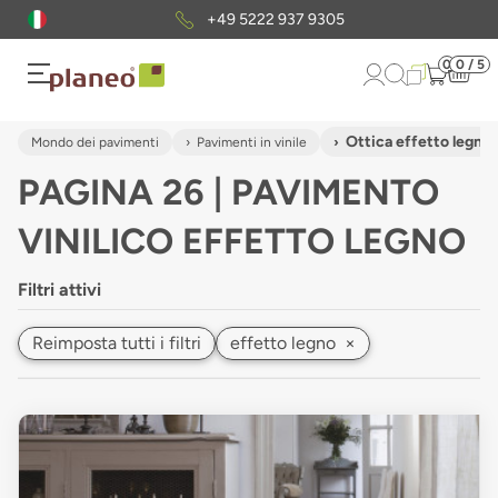
Pacchetto di campioni
gratuiti
0
0 / 5
Ottica effetto legno
Mondo dei pavimenti
Pavimenti in vinile
PAGINA 26 | PAVIMENTO
VINILICO EFFETTO LEGNO
Filtri attivi
Reimposta tutti i filtri
effetto legno
×