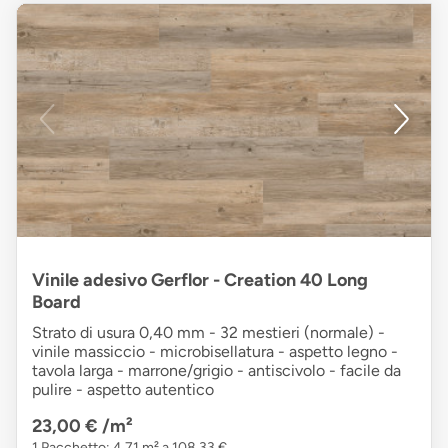
Vinile adesivo Gerflor - Creation 40 Long
Board
Strato di usura 0,40 mm - 32 mestieri (normale) -
vinile massiccio - microbisellatura - aspetto legno -
tavola larga - marrone/grigio - antiscivolo - facile da
pulire - aspetto autentico
23,00 €
/m²
1 Pacchetto: 4,71 m² a 108,33 €