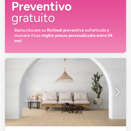
Preventivo
gratuito
Basta cliccare su
Richiedi preventivo
sull’articolo e
ricevere il tuo
miglior prezzo personalizzato entro 24
ore!