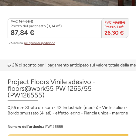
PVC
164,95 €
PVC
49,38 €
Prezzo del pacchetto (3,34 m²):
Prezzo 1 m²:
87,84 €
26,30 €
IVA inclusa,
più spese di spedizione
2% di sconto per il pagamento anticipato sul valore totale della m
Project Floors Vinile adesivo -
floors@work55 PW 1265/55
(PW126555)
0,55 mm Strato di usura - 42 Industriale (medio) - Vinile solido -
Bordo smussato (4 lati) - effetto legno - Plancia unica - marrone
Numero dell'articolo.:
PW126555