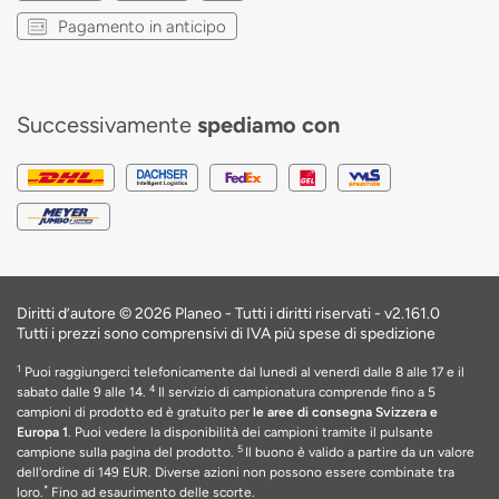
Pagamento in anticipo
Successivamente
spediamo con
Diritti d’autore © 2026 Planeo - Tutti i diritti riservati -
v2.161.0
Tutti i prezzi sono comprensivi di IVA più spese di spedizione
1
Puoi raggiungerci telefonicamente dal lunedì al venerdì dalle 8 alle 17 e il
4
sabato dalle 9 alle 14.
Il servizio di campionatura comprende fino a 5
campioni di prodotto ed è gratuito per
le aree di consegna Svizzera e
Europa 1
. Puoi vedere la disponibilità dei campioni tramite il pulsante
5
campione sulla pagina del prodotto.
Il buono è valido a partire da un valore
dell'ordine di 149 EUR
. Diverse azioni non possono essere combinate tra
*
loro.
Fino ad esaurimento delle scorte
.