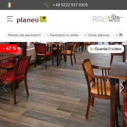
+49 5222 937 9305
0
Pro
Mondo dei pavimenti
Pavimenti in vinile
Vinile adesivo
- 47 %
Guarda il video