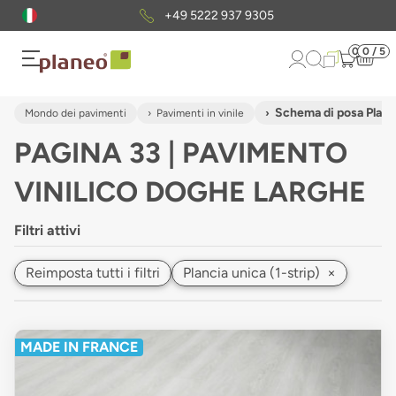
Pacchetto di campioni
gratuiti
0
0 / 5
Schema di posa Planci
Mondo dei pavimenti
Pavimenti in vinile
PAGINA 33 | PAVIMENTO
VINILICO DOGHE LARGHE
Filtri attivi
Reimposta tutti i filtri
Plancia unica (1-strip)
×
MADE IN FRANCE