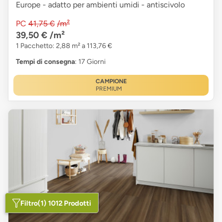
Europe - adatto per ambienti umidi - antiscivolo
PC
41,75 €
/m²
39,50 €
/m²
1 Pacchetto: 2,88 m² a 113,76 €
Tempi di consegna
: 17 Giorni
CAMPIONE
PREMIUM
Filtro
(1) 1012 Prodotti