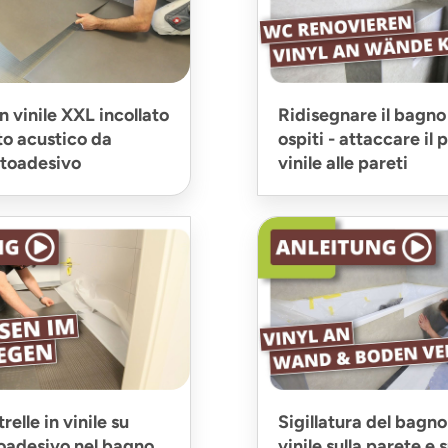
 vinile XXL incollato
Ridisegnare il bagno 
to acustico da
ospiti - attaccare il
utoadesivo
vinile alle pareti
relle in vinile su
Sigillatura del bagno
toadesivo nel bagno
vinile sulla parete e s