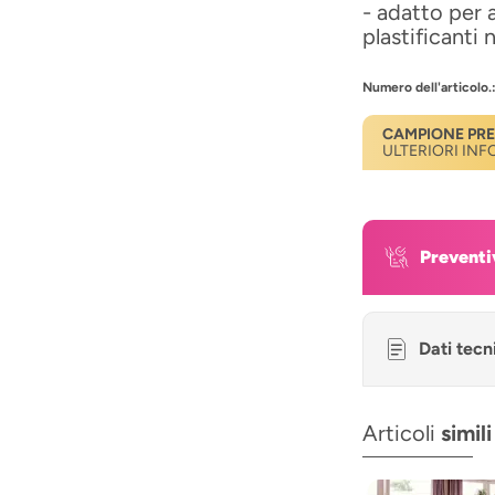
- adatto per a
plastificanti 
Numero dell'articolo.
CAMPIONE PR
ULTERIORI IN
Preventi
Dati tecn
Articoli
simili