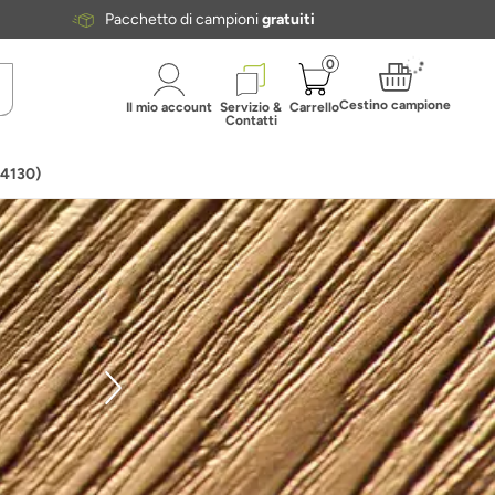
Pacchetto di campioni
gratuiti
0
Cestino campione
Il mio account
Servizio &
Carrello
Contatti
84130)