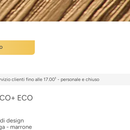
O
vizio clienti fino alle 17.00¹ - personale e chiuso
e ECO+ ECO
 di design
rga - marrone