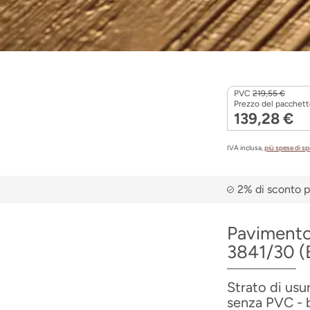
PVC
219,55 €
Prezzo del pacchett
139,28 €
IVA inclusa,
più spese di s
2% di sconto p
Pavimento
3841/30 
Strato di usu
senza PVC - b