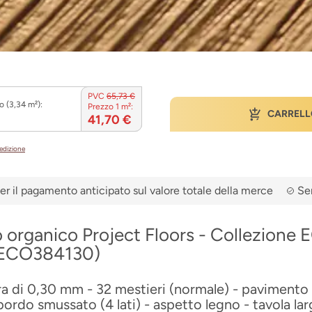
PVC
65,73 €
o (3,34 m²):
Prezzo 1 m²:
CARRELL
41,70 €
pedizione
er il pagamento anticipato sul valore totale della merce
Ser
 organico Project Floors - Collezion
(ECO384130)
ra di 0,30 mm - 32 mestieri (normale) - pavimento
ordo smussato (4 lati) - aspetto legno - tavola la