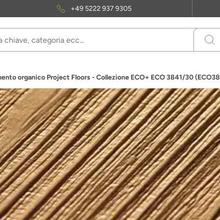
+49 5222 937 9305
ento organico Project Floors - Collezione ECO+ ECO 3841/30 (ECO3