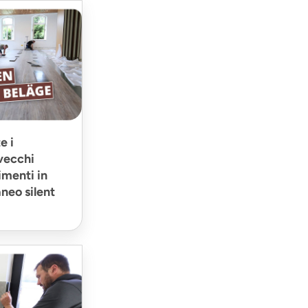
e i
 vecchi
imenti in
neo silent