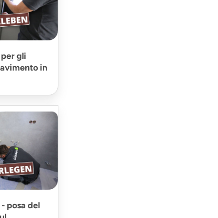
per gli
 pavimento in
 - posa del
ul