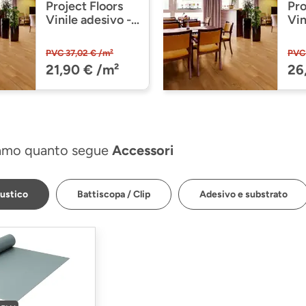
Project Floors
Pro
Vinile adesivo -
Vin
floors@home30
fl
PW 3841/30
PW
PVC 37,02 € /m²
PVC 
(PW384130)
(P
21,90 € /m²
26
amo quanto segue
Accessori
ustico
Battiscopa / Clip
Adesivo e substrato