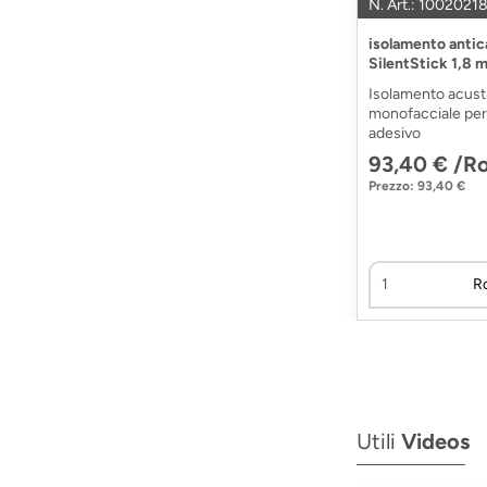
N. Art.: 100202
isolamento antic
SilentStick 1,8 
Isolamento acust
monofacciale per l
adesivo
93,40 € /R
Prezzo: 93,40 €
R
Utili
Videos