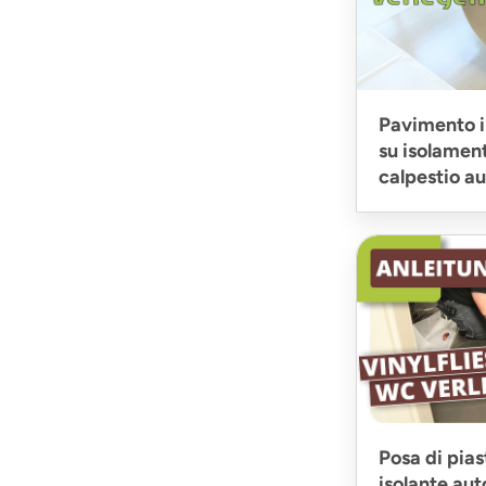
Pavimento in
su isolamen
calpestio a
Posa di piast
isolante au