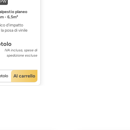
18PW
alpestio planeo
mm - 6,5m²
ico d'impatto
a posa di vinile
otolo
IVA inclusa, spese di
spedizione escluse
Al carrello
otolo