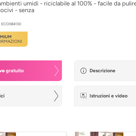
mbienti umidi - riciclabile al 100% - facile da pulir
nocivi - senza
:
ECO384130
EMIUM
FORMAZIONI
vo
gratuito
Descrizione
ici
Istruzioni e video