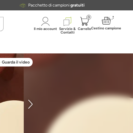
Pacchetto di campioni
gratuiti
0
Cestino campione
Il mio account
Servizio &
Carrello
Contatti
Guarda il video