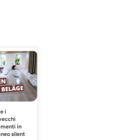
e i
 vecchi
imenti in
neo silent