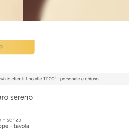
O
vizio clienti fino alle 17.00¹ - personale e chiuso
aro sereno
o - senza
ope - tavola