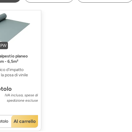
18PW
alpestio planeo
mm - 6,5m²
ico d'impatto
a posa di vinile
otolo
IVA inclusa, spese di
spedizione escluse
Al carrello
otolo