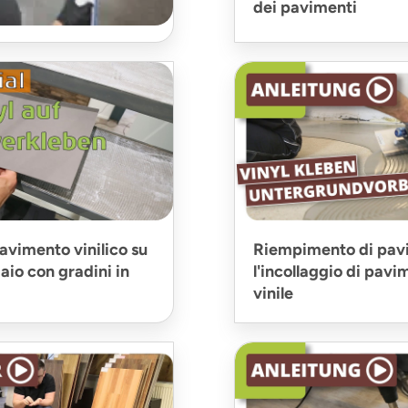
dei pavimenti
i piastrelle viniliche
 pavimento vinilico su
Riempimento di pav
iaio con gradini in
l'incollaggio di pavi
vinile