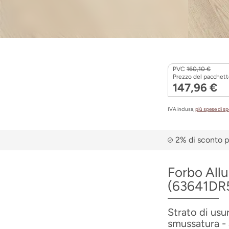
PVC
160,10 €
Prezzo del pacchett
147,96 €
IVA inclusa,
più spese di s
2% di sconto p
Forbo Allu
(63641DR
Strato di usu
smussatura - 