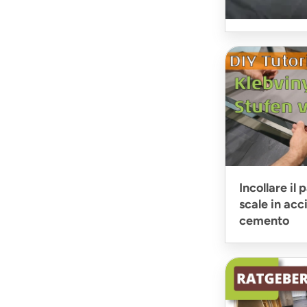
Stuccatura d
Incollare il
scale in acc
cemento