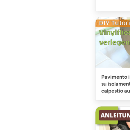
Pavimento in
su isolamen
calpestio a