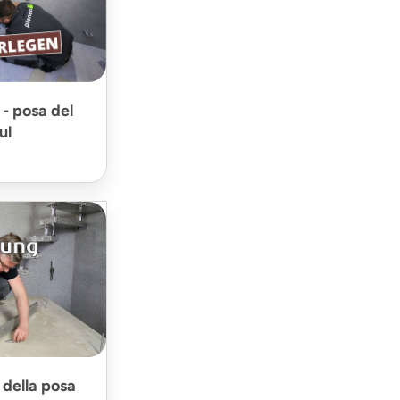
 - posa del
ul
 della posa