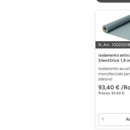
N. Art.: 100202
isolamento antic
SilentStick 1,8 
Isolamento acust
monofacciale per l
adesivo
93,40 € /R
Prezzo: 93,40 €
R