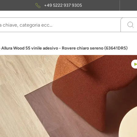
+49 5222 937 9305
 Allura Wood 55 vinile adesivo - Rovere chiaro sereno (63641DR5)