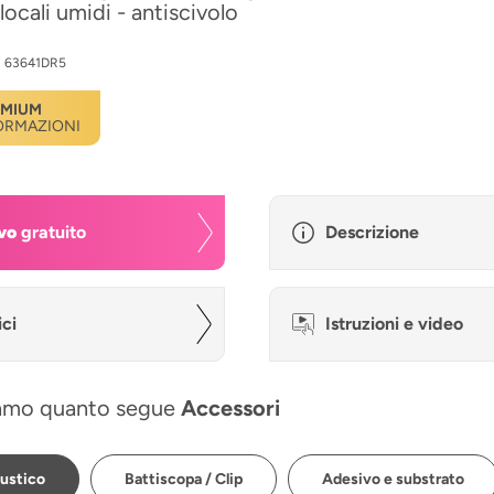
locali umidi - antiscivolo
:
63641DR5
EMIUM
FORMAZIONI
vo
gratuito
Descrizione
ici
Istruzioni e video
amo quanto segue
Accessori
ustico
Battiscopa / Clip
Adesivo e substrato