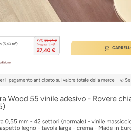
PVC
29,64 €
o (5,40 m²):
Prezzo 1 m²:
CARRELL
27,40 €
pedizione
er il pagamento anticipato sul valore totale della merce
Ser
ra Wood 55 vinile adesivo - Rovere chi
5)
ra 0,55 mm - 42 settori (normale) - vinile massicci
aspetto legno - tavola larga - crema - Made in Eur