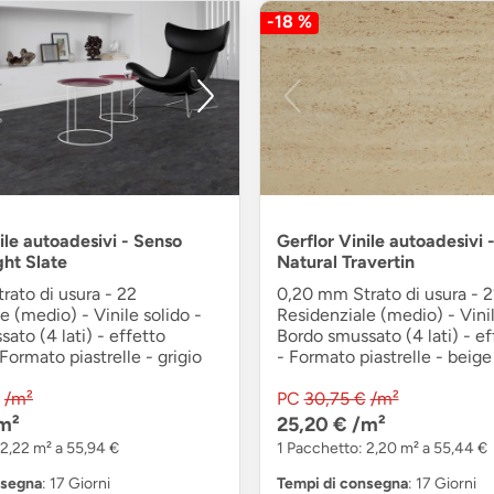
-18 %
ile autoadesivi - Senso
Gerflor Vinile autoadesivi 
ght Slate
Natural Travertin
ato di usura - 22
0,20 mm Strato di usura - 
e (medio) - Vinile solido -
Residenziale (medio) - Vinil
ato (4 lati) - effetto
Bordo smussato (4 lati) - ef
ormato piastrelle - grigio
- Formato piastrelle - beige
/m²
PC
30,75 €
/m²
m²
25,20 €
/m²
 2,22 m² a 55,94 €
1 Pacchetto: 2,20 m² a 55,44 €
nsegna
: 17 Giorni
Tempi di consegna
: 17 Giorni