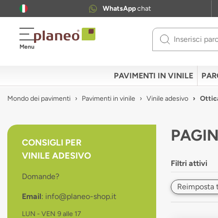
WhatsApp
chat
Use
Menu
up
and
down
PAVIMENTI IN VINILE
PAR
arrows
to
Mondo dei pavimenti
Pavimenti in vinile
Vinile adesivo
Ottic
select
available
result.
PAGIN
Press
CONSIGLI PER
enter
VINILE ADESIVO
to
Filtri attivi
go
Domande?
to
Reimposta tut
selected
Email
: info@planeo-shop.it
search
result.
LUN - VEN
9 alle 17
Touch