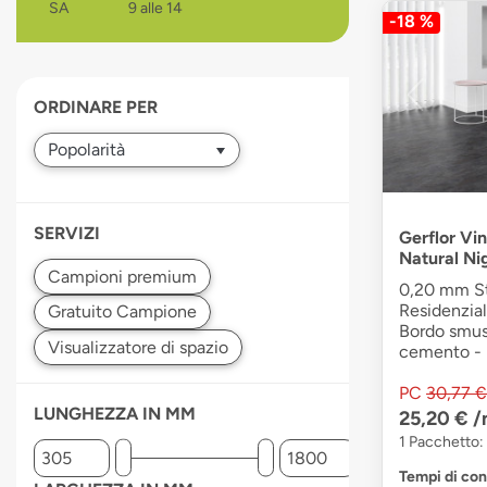
SA
9 alle 14
-18 %
devices
users
can
use
ORDINARE PER
touch
and
swipe
gestures.
SERVIZI
Gerflor Vin
Natural Ni
0,20 mm Str
Residenzial
Bordo smuss
cemento - F
PC
30,77 €
LUNGHEZZA IN MM
25,20 €
/
1 Pacchetto:
Tempi di co