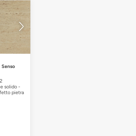
- Senso
22
e solido -
fetto pietra