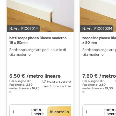
N. Art.: F100201M
N. Art.: F100202M
battiscopa planeo Bianco moderno
zoccolino planeo Bi
18 x 50mm
x 80 mm
Battiscopa angolare per uno stile di
Battiscopa angolare p
vita moderno
vita moderno
6,50 € /metro lineare
7,60 € /metro
Hai bisogno di
1
Hai bisogno di
1
IVA inclusa, spese di
Pacchetto
:
2,50
Pacchetto
:
2,50
spedizione escluse
metro lineare
a
16,25
metro lineare
a
19,00
€
€
metro
metro
Al carrello
lineare
linear