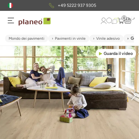
+49 5222 937 9305
0
Gerf
Mondo dei pavimenti
Pavimenti in vinile
Vinile adesivo
Guarda il video