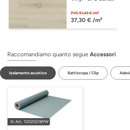
Collection
PW4220/CO30
PVC 51,43 € /m²
(PW4220CO30)
37,30 € /m²
Raccomandiamo quanto segue
Accessori
Isolamento acustico
Battiscopa / Clip
Adesi
N. Art.: 10020218PW