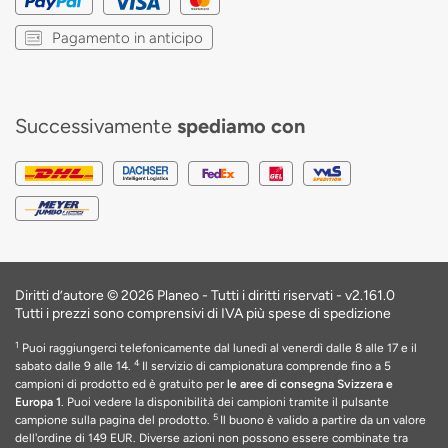
Pagamento in anticipo
Successivamente
spediamo con
Diritti d’autore © 2026 Planeo - Tutti i diritti riservati -
v2.161.0
Tutti i prezzi sono comprensivi di IVA più spese di spedizione
1
Puoi raggiungerci telefonicamente dal lunedì al venerdì dalle 8 alle 17 e il
4
sabato dalle 9 alle 14.
Il servizio di campionatura comprende fino a 5
campioni di prodotto ed è gratuito per
le aree di consegna Svizzera e
Europa 1
. Puoi vedere la disponibilità dei campioni tramite il pulsante
5
campione sulla pagina del prodotto.
Il buono è valido a partire da un valore
dell'ordine di 149 EUR
. Diverse azioni non possono essere combinate tra