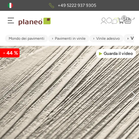
+49 5222 937 9305
0
Vin
Mondo dei pavimenti
Pavimenti in vinile
Vinile adesivo
- 44 %
Guarda il video